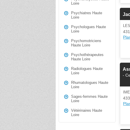
Loire
Psychiatres Haute
Ja
Loire
LE
Psychologues Haute
Loire
431
Plan
Psychomotriciens
Haute Loire
Psychothérapeutes
Haute Loire
Radiologues Haute
Ass
Loire
- C
Rhumatologues Haute
Loire
IM
Sages-femmes Haute
433
Loire
Plan
Vétérinaires Haute
Loire