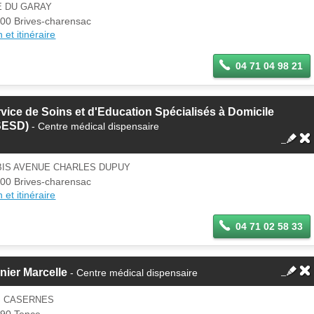
E DU GARAY
00 Brives-charensac
 et itinéraire
04 71 04 98 21
vice de Soins et d'Education Spécialisés à Domicile
SESD)
- Centre médical dispensaire
BIS AVENUE CHARLES DUPUY
00 Brives-charensac
 et itinéraire
04 71 02 58 33
nier Marcelle
- Centre médical dispensaire
S CASERNES
90 Tence