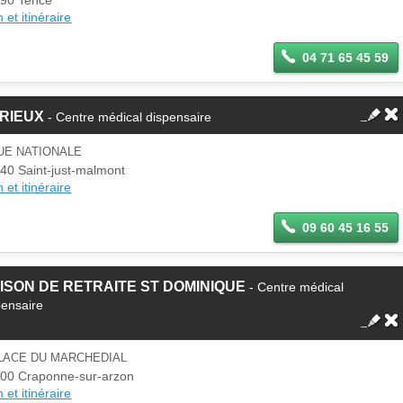
 et itinéraire
04 71 65 45 59
RIEUX
- Centre médical dispensaire
UE NATIONALE
40 Saint-just-malmont
 et itinéraire
09 60 45 16 55
ISON DE RETRAITE ST DOMINIQUE
- Centre médical
pensaire
PLACE DU MARCHEDIAL
00 Craponne-sur-arzon
 et itinéraire