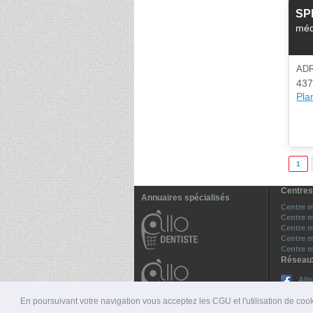
SPM
méd
AD
437
Plan
1
Centres
Annuaires spécialisés
Centre m
Centre m
Centre m
Centre m
Centre m
Réseau
All
Sui
En poursuivant votre navigation vous acceptez les CGU et l'utilisation de cook