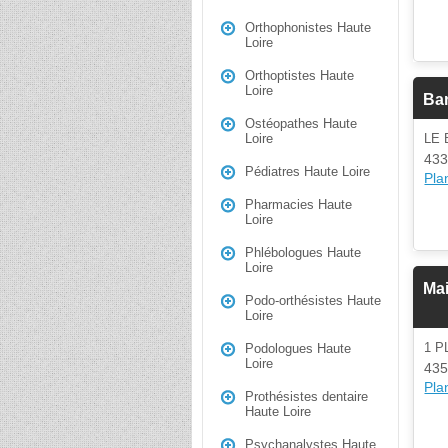
Orthophonistes Haute
Loire
Orthoptistes Haute
Loire
Ban
Ostéopathes Haute
LE
Loire
433
Pédiatres Haute Loire
Plan
Pharmacies Haute
Loire
Phlébologues Haute
Loire
Mai
Podo-orthésistes Haute
Loire
1 
Podologues Haute
Loire
435
Plan
Prothésistes dentaire
Haute Loire
Psychanalystes Haute