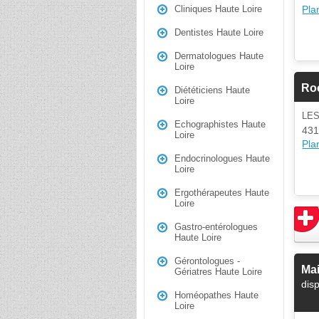
Plan
Cliniques Haute Loire
Dentistes Haute Loire
Dermatologues Haute
Loire
Ro
Diététiciens Haute
Loire
LE
Echographistes Haute
431
Loire
Plan
Endocrinologues Haute
Loire
Ergothérapeutes Haute
Loire
Gastro-entérologues
Haute Loire
Gérontologues -
Mai
Gériatres Haute Loire
dis
Homéopathes Haute
Loire