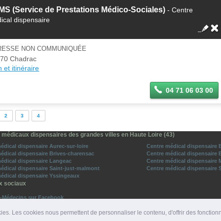
S (Service de Prestations Médico-Sociales)
- Centre
ical dispensaire
RESSE NON COMMUNIQUÉE
70 Chadrac
 et itinéraire
04 71 06 03 00
2
3
4
 médicaux dispensaires des grandes villes en Haute Loire (43)
édical dispensaire Aurec-sur-loire
Centre médical dispensaire 
édical dispensaire Brives-charensac
Centre médical dispensaire 
édical dispensaire Langeac
Centre médical dispensaire M
édical dispensaire Saint-just-malmont
Centre médical dispensaire 
édical dispensaire Yssingeaux
x sociaux
o-Médecins sur Facebook
vez-nous sur Twitter
ies. Les cookies nous permettent de personnaliser le contenu, d'offrir des fonction