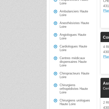
CH
Loire
431
Plan
Ambulanciers Haute
Loire
Anesthésistes Haute
Loire
Angiologues Haute
Co
Loire
Cardiologues Haute
4 R
Loire
430
Plan
Centres médicaux
dispensaires Haute
Loire
Chiropracteurs Haute
Loire
Ass
Chirurgiens
Cen
orthopédistes Haute
Loire
Chirurgiens urologues
2 
Haute Loire
430