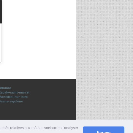
Brioude
Espaly-saint-marcel
onistrol-sur-loire
Sainte-sigolène
nalités relatives aux médias sociaux et d'analyser
Fermer