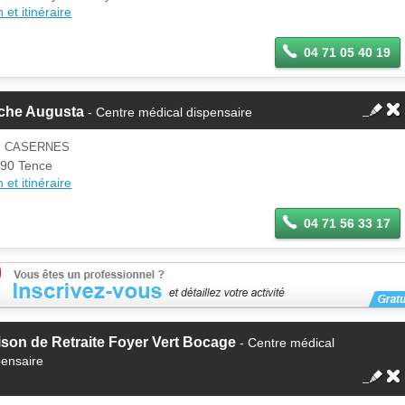
 et itinéraire
04 71 05 40 19
che Augusta
- Centre médical dispensaire
S CASERNES
90 Tence
 et itinéraire
04 71 56 33 17
son de Retraite Foyer Vert Bocage
- Centre médical
pensaire