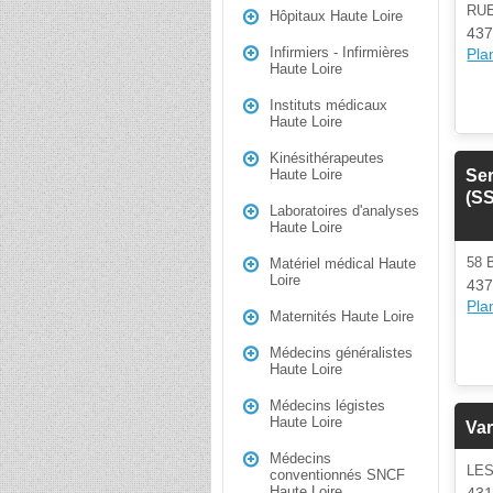
RU
Hôpitaux Haute Loire
437
Infirmiers - Infirmières
Plan
Haute Loire
Instituts médicaux
Haute Loire
Kinésithérapeutes
Ser
Haute Loire
(S
Laboratoires d'analyses
Haute Loire
58 
Matériel médical Haute
Loire
437
Plan
Maternités Haute Loire
Médecins généralistes
Haute Loire
Médecins légistes
Haute Loire
Var
Médecins
LE
conventionnés SNCF
Haute Loire
431