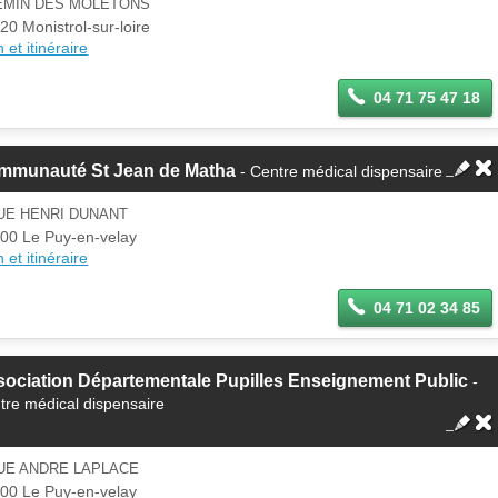
EMIN DES MOLETONS
20 Monistrol-sur-loire
 et itinéraire
04 71 75 47 18
mmunauté St Jean de Matha
- Centre médical dispensaire
UE HENRI DUNANT
00 Le Puy-en-velay
 et itinéraire
04 71 02 34 85
ociation Départementale Pupilles Enseignement Public
-
tre médical dispensaire
RUE ANDRE LAPLACE
00 Le Puy-en-velay