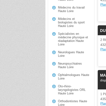
Plan
Médecins du travail
Haute Loire
Médecins et
biologistes du sport
Haute Loire
DU
Spécialistes en
médecine physique et
2 R
réadaptation Haute
Loire
432
Plan
Neurologues Haute
Loire
Neuropsychiatres
Haute Loire
Ophtalmologues Haute
MA
Loire
dis
Oto-rhino-
laryngologistes ORL
Haute Loire
1 
435
Orthodontistes Haute
Plan
Loire