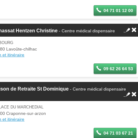
04 71 01 12 00
assat Hentzen Christine
- Centre médical dispensaire
 BOURG
80 Lavoûte-chilhac
 et itinéraire
09 62 26 64 53
son de Retraite St Dominique
- Centre médical dispensaire
PLACE DU MARCHEDIAL
00 Craponne-sur-arzon
 et itinéraire
04 71 03 67 21