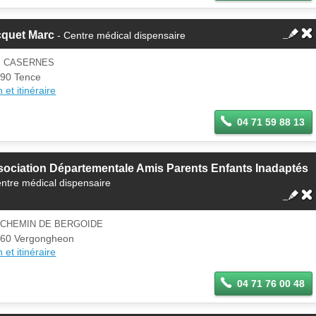
cquet Marc
- Centre médical dispensaire
S CASERNES
90 Tence
 et itinéraire
04 71 59 88 13
ociation Départementale Amis Parents Enfants Inadaptés
entre médical dispensaire
ECHEMIN DE BERGOIDE
60 Vergongheon
 et itinéraire
04 71 76 00 48