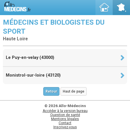
MÉDECINS ET BIOLOGISTES DU
SPORT
Haute Loire
Le Puy-en-velay (43000)
Monistrol-sur-loire (43120)
Retour
Haut de page
© 2026 Allo-Médecins
Accéder à la version bureau
Question de santé
Mentions légales
Contact
Inscrivez-vous