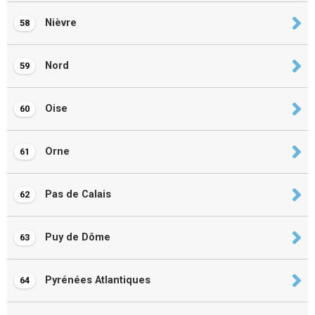
Nièvre
58
Nord
59
Oise
60
Orne
61
Pas de Calais
62
Puy de Dôme
63
Pyrénées Atlantiques
64