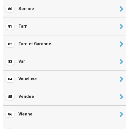
Somme
80
Tarn
81
Tarn et Garonne
82
Var
83
Vaucluse
84
Vendée
85
Vienne
86