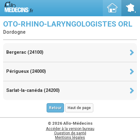
OTO-RHINO-LARYNGOLOGISTES ORL
Dordogne
Bergerac (24100)
Périgueux (24000)
Sarlat-la-canéda (24200)
Retour
Haut de page
© 2026 Allo-Médecins
Accéder à la version bureau
Question de santé
Mentions légales