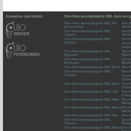
Annuaires spécialisés
Oto-rhino-laryngologiste ORL dans les g
Oto-rhino-laryngologiste ORL Aix-
Oto-r
en-provence
Amie
Oto-rhino-laryngologiste ORL
Oto-r
Angers
Anne
Oto-rhino-laryngologiste ORL
Oto-r
Antibes
Oto-r
Avig
Oto-rhino-laryngologiste ORL
Oto-r
Bayonne
Biarri
Oto-rhino-laryngologiste ORL
Oto-r
Bordeaux
Boulo
Oto-rhino-laryngologiste ORL Brest
Oto-r
Oto-rhino-laryngologiste ORL
Oto-r
Cannes
Oto-r
Clerm
Oto-rhino-laryngologiste ORL Dijon
Oto-r
Greno
Oto-rhino-laryngologiste ORL Lille
Oto-r
Limo
Oto-rhino-laryngologiste ORL Metz
Oto-r
Montp
Oto-rhino-laryngologiste ORL Nancy
Oto-r
Nante
Oto-rhino-laryngologiste ORL Nice
Oto-r
Oto-rhino-laryngologiste ORL
Oto-r
Orleans
Perpi
Oto-rhino-laryngologiste ORL Reims
Oto-r
Renn