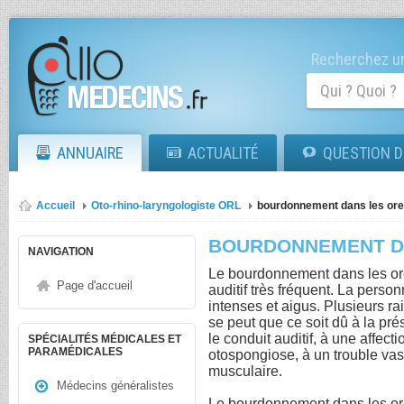
Recherchez un
ANNUAIRE
ACTUALITÉ
QUESTION D
Accueil
Oto-rhino-laryngologiste ORL
bourdonnement dans les orei
BOURDONNEMENT DA
NAVIGATION
Le bourdonnement dans les ore
Page d'accueil
auditif très fréquent. La person
intenses et aigus. Plusieurs ra
se peut que ce soit dû à la p
le conduit auditif, à une affecti
SPÉCIALITÉS MÉDICALES ET
PARAMÉDICALES
otospongiose, à un trouble vas
musculaire.
Médecins généralistes
Le bourdonnement dans les or