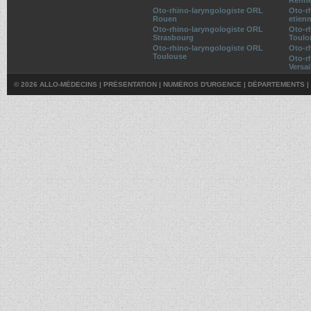
Oto-rhino-laryngologiste ORL
Oto-r
Rouen
etien
Oto-rhino-laryngologiste ORL
Oto-r
Strasbourg
Toulo
Oto-rhino-laryngologiste ORL
Oto-r
Toulouse
Oto-r
Versai
© 2026 ALLO-MÉDECINS |
PRÉSENTATION
|
NUMÉROS D'URGENCE
|
DÉPARTEMENTS
|