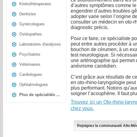
Kinésithérapeutes
d’autres symptômes comme le ve
engendrer d’autres troubles gên
Dentistes
adopter varie selon l’origine de
consulter un médecin en oto-rh
Gynécologues
diagnostic précis.
Ostéopathes
Pour ce faire, ce spécialiste 
peut entre autres procéder à u
Laboratoires d'analyses
bouchon de cérumen, à un exa
Psychiatres
test neurologique. Si nécess
une artériographie qui permet 
Vétérinaires
anévrisme carotidien.
Cardiologues
C’est grâce aux résultats de c
en oto-rhino-laryngologie peut
Ophtalmologues
plus performant. Notons qu’auc
soigner l’acouphène. Il faut plu
Plus de spécialités ...
Trouvez ici un Oto-rhino-lary
chez vous.
Rejoignez la communauté Allo-Mé