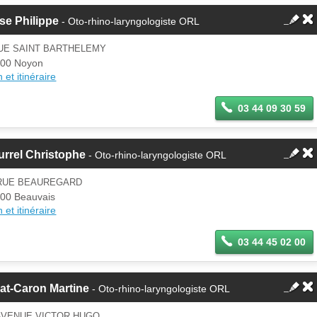
se Philippe
- Oto-rhino-laryngologiste ORL
RUE SAINT BARTHELEMY
00 Noyon
 et itinéraire
03 44 09 30 59
rrel Christophe
- Oto-rhino-laryngologiste ORL
 RUE BEAUREGARD
00 Beauvais
 et itinéraire
03 44 45 02 00
at-Caron Martine
- Oto-rhino-laryngologiste ORL
 AVENUE VICTOR HUGO