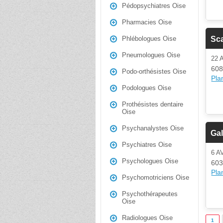
Pédopsychiatres Oise
Pharmacies Oise
Sca
Phlébologues Oise
Pneumologues Oise
22 
608
Podo-orthésistes Oise
Plan
Podologues Oise
Prothésistes dentaire
Oise
Psychanalystes Oise
Gal
Psychiatres Oise
6 A
Psychologues Oise
603
Plan
Psychomotriciens Oise
Psychothérapeutes
Oise
Radiologues Oise
1