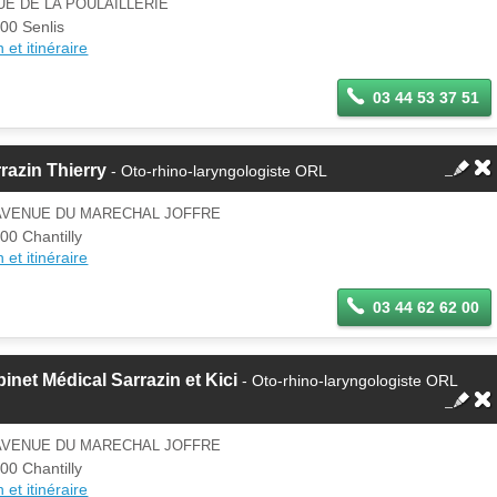
UE DE LA POULAILLERIE
00 Senlis
 et itinéraire
03 44 53 37 51
razin Thierry
- Oto-rhino-laryngologiste ORL
 AVENUE DU MARECHAL JOFFRE
00 Chantilly
 et itinéraire
03 44 62 62 00
inet Médical Sarrazin et Kici
- Oto-rhino-laryngologiste ORL
 AVENUE DU MARECHAL JOFFRE
00 Chantilly
 et itinéraire