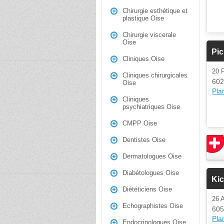
Chirurgie esthétique et
plastique Oise
Chirurgie viscerale
Oise
Pic
Cliniques Oise
20 
Cliniques chirurgicales
602
Oise
Plan
Cliniques
psychiatriques Oise
CMPP Oise
Dentistes Oise
Dermatologues Oise
Diabétologues Oise
Ki
Diététiciens Oise
26
Echographistes Oise
605
Plan
Endocrinologues Oise