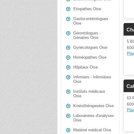
Etiopathes Oise
Gastro-entérologues
Oise
Ch
Gérontologues -
Gériatres Oise
5 B
600
Gynécologues Oise
Plan
Homéopathes Oise
Hôpitaux Oise
Infirmiers - Infirmières
Oise
Cal
Instituts médicaux
Oise
63
600
Kinésithérapeutes Oise
Plan
Laboratoires d'analyses
Oise
Matériel médical Oise