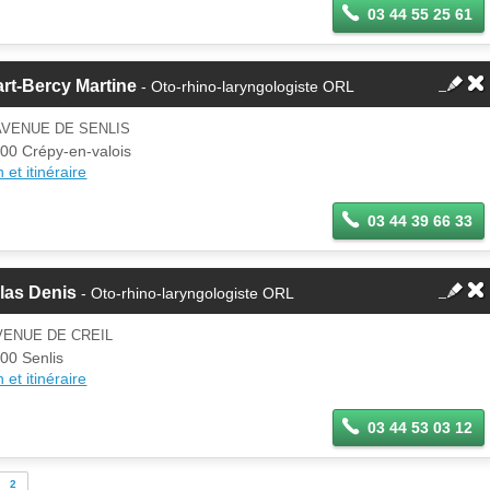
03 44 55 25 61
rt-Bercy Martine
- Oto-rhino-laryngologiste ORL
AVENUE DE SENLIS
00 Crépy-en-valois
 et itinéraire
03 44 39 66 33
las Denis
- Oto-rhino-laryngologiste ORL
VENUE DE CREIL
00 Senlis
 et itinéraire
03 44 53 03 12
2