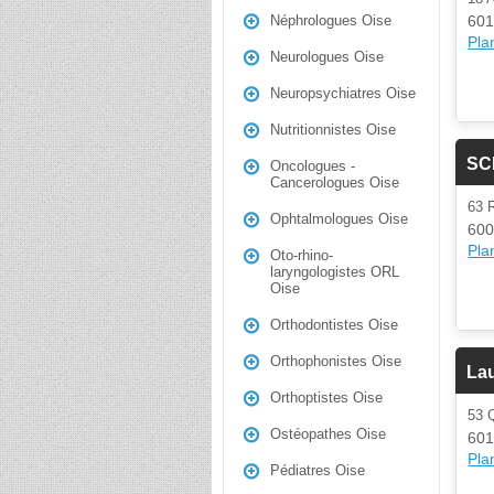
601
Néphrologues Oise
Plan
Neurologues Oise
Neuropsychiatres Oise
Nutritionnistes Oise
SC
Oncologues -
Cancerologues Oise
63
Ophtalmologues Oise
600
Plan
Oto-rhino-
laryngologistes ORL
Oise
Orthodontistes Oise
Orthophonistes Oise
Lau
Orthoptistes Oise
53 
Ostéopathes Oise
601
Plan
Pédiatres Oise