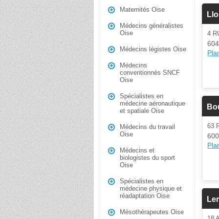
Maternités Oise
Llo
Médecins généralistes
Oise
4 
604
Médecins légistes Oise
Plan
Médecins
conventionnés SNCF
Oise
Spécialistes en
médecine aéronautique
Bou
et spatiale Oise
63
Médecins du travail
Oise
600
Plan
Médecins et
biologistes du sport
Oise
Spécialistes en
médecine physique et
réadaptation Oise
Ler
Mésothérapeutes Oise
18