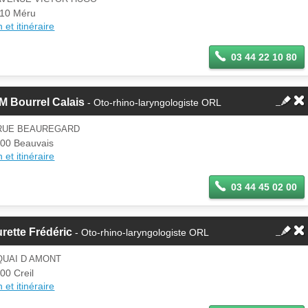
10 Méru
 et itinéraire
03 44 22 10 80
M Bourrel Calais
- Oto-rhino-laryngologiste ORL
 RUE BEAUREGARD
00 Beauvais
 et itinéraire
03 44 45 02 00
rette Frédéric
- Oto-rhino-laryngologiste ORL
QUAI D AMONT
00 Creil
 et itinéraire