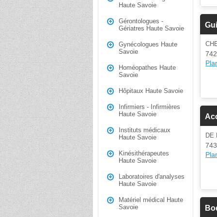
Haute Savoie
Gérontologues -
Gu
Gériatres Haute Savoie
CHE
Gynécologues Haute
Savoie
742
Plan
Homéopathes Haute
Savoie
Hôpitaux Haute Savoie
Infirmiers - Infirmières
Haute Savoie
Ac
Instituts médicaux
DE
Haute Savoie
743
Kinésithérapeutes
Plan
Haute Savoie
Laboratoires d'analyses
Haute Savoie
Matériel médical Haute
Savoie
Bo