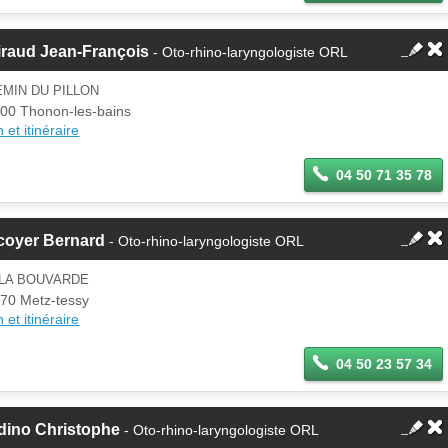
iraud Jean-François
- Oto-rhino-laryngologiste ORL
MIN DU PILLON
00 Thonon-les-bains
 et itinéraire
04 50 71 35 78
coyer Bernard
- Oto-rhino-laryngologiste ORL
 LA BOUVARDE
70 Metz-tessy
 et itinéraire
04 50 23 57 34
dino Christophe
- Oto-rhino-laryngologiste ORL