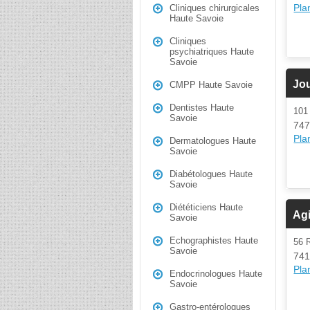
Plan
Cliniques chirurgicales
Haute Savoie
Cliniques
psychiatriques Haute
Savoie
Jo
CMPP Haute Savoie
Dentistes Haute
101
Savoie
747
Plan
Dermatologues Haute
Savoie
Diabétologues Haute
Savoie
Diététiciens Haute
Agi
Savoie
Echographistes Haute
56
Savoie
741
Plan
Endocrinologues Haute
Savoie
Gastro-entérologues