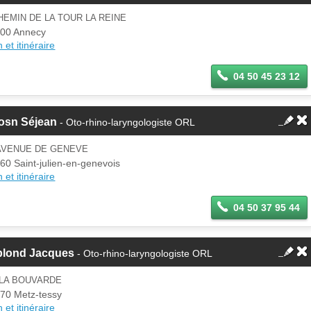
HEMIN DE LA TOUR LA REINE
00 Annecy
 et itinéraire
04 50 45 23 12
osn Séjean
- Oto-rhino-laryngologiste ORL
 AVENUE DE GENEVE
60 Saint-julien-en-genevois
 et itinéraire
04 50 37 95 44
blond Jacques
- Oto-rhino-laryngologiste ORL
 LA BOUVARDE
70 Metz-tessy
 et itinéraire