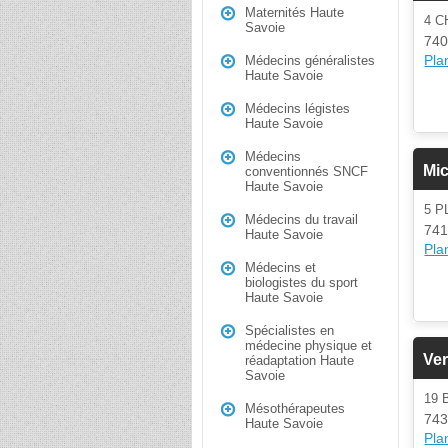
Maternités Haute
4 C
Savoie
740
Plan
Médecins généralistes
Haute Savoie
Médecins légistes
Haute Savoie
Médecins
Mic
conventionnés SNCF
Haute Savoie
5 P
Médecins du travail
74
Haute Savoie
Plan
Médecins et
biologistes du sport
Haute Savoie
Spécialistes en
médecine physique et
Ver
réadaptation Haute
Savoie
19
Mésothérapeutes
743
Haute Savoie
Plan