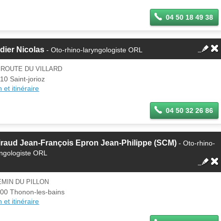
04 50 18 49 38
dier Nicolas
- Oto-rhino-laryngologiste ORL
 ROUTE DU VILLARD
10 Saint-jorioz
 et itinéraire
04 50 32 26 86
raud Jean-François Epron Jean-Philippe (SCM)
- Oto-rhino-
yngologiste ORL
MIN DU PILLON
00 Thonon-les-bains
 et itinéraire