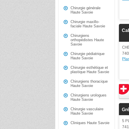
Chirurgie générale
Haute Savoie
Chirurgie maxillo-
faciale Haute Savoie
Cab
Chirurgiens
orthopédistes Haute
Savoie
CHE
740
Chirurgie pédiatrique
Haute Savoie
Plan
Chirurgie esthétique et
plastique Haute Savoie
Chirurgiens thoracique
Haute Savoie
Chirurgiens urologues
Haute Savoie
Chirurgie vasculaire
Gré
Haute Savoie
5 P
Cliniques Haute Savoie
74