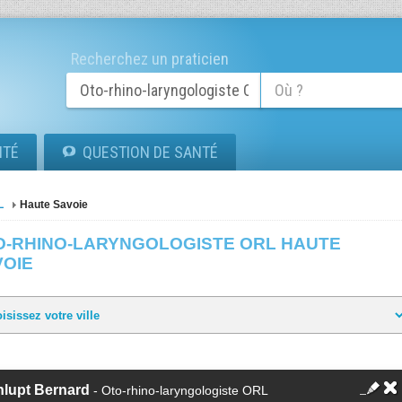
Recherchez un praticien
ITÉ
QUESTION DE SANTÉ
L
Haute Savoie
O-RHINO-LARYNGOLOGISTE ORL HAUTE
VOIE
nlupt Bernard
- Oto-rhino-laryngologiste ORL