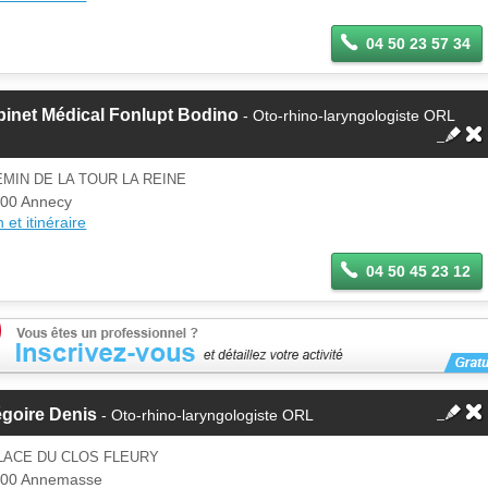
04 50 23 57 34
inet Médical Fonlupt Bodino
- Oto-rhino-laryngologiste ORL
MIN DE LA TOUR LA REINE
00 Annecy
 et itinéraire
04 50 45 23 12
goire Denis
- Oto-rhino-laryngologiste ORL
LACE DU CLOS FLEURY
100 Annemasse