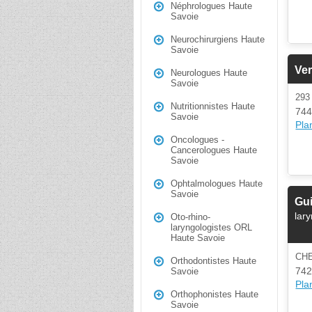
Néphrologues Haute
Savoie
Neurochirurgiens Haute
Savoie
Ver
Neurologues Haute
Savoie
293
Nutritionnistes Haute
744
Savoie
Plan
Oncologues -
Cancerologues Haute
Savoie
Ophtalmologues Haute
Savoie
Gui
lar
Oto-rhino-
laryngologistes ORL
Haute Savoie
CHE
Orthodontistes Haute
742
Savoie
Plan
Orthophonistes Haute
Savoie