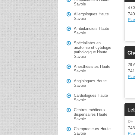
Savoie
4 C
740
Allergologues Haute
Savoie
Plan
Ambulanciers Haute
Savoie
Spécialistes en
anatomie et cytologie
pathologique Haute
Gh
Savoie
28
Anesthésistes Haute
741
Savoie
Plan
Angiologues Haute
Savoie
Cardiologues Haute
Savoie
Le
Centres médicaux
dispensaires Haute
Savoie
DE
743
Chiropracteurs Haute
Plan
Savoie