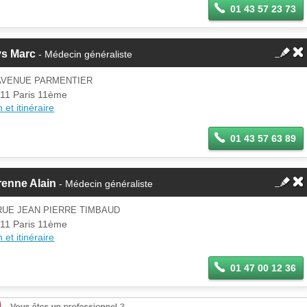
01 43 57 23 73
ys Marc
- Médecin généraliste
 AVENUE PARMENTIER
11 Paris 11ème
 et itinéraire
01 43 57 63 89
renne Alain
- Médecin généraliste
RUE JEAN PIERRE TIMBAUD
11 Paris 11ème
 et itinéraire
01 47 00 12 36