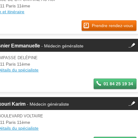
11 Paris 11ème
 et itinéraire
Prendre rendez-vous
fermer
snier Emmanuelle
- Médecin généraliste
Cette fiche est la propriété
d'un membre.
IMPASSE DELÉPINE
Se
11 Paris 11ème
Si vous êtes ce membre, mettez à
connecter
étails du spécialiste
jour ces informations sur votre
espace Pro.
01 84 25 19 34
fermer
kouri Karim
- Médecin généraliste
Cette fiche est la propriété
d'un membre.
BOULEVARD VOLTAIRE
Se
11 Paris 11ème
Si vous êtes ce membre, mettez à
connecter
étails du spécialiste
jour ces informations sur votre
espace Pro.