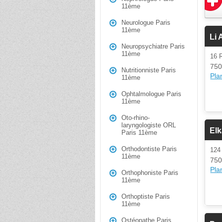
11ème
Neurologue Paris
11ème
Li
Neuropsychiatre Paris
11ème
16 
750
Nutritionniste Paris
Plan
11ème
Ophtalmologue Paris
11ème
Oto-rhino-
laryngologiste ORL
El
Paris 11ème
Orthodontiste Paris
124
11ème
750
Plan
Orthophoniste Paris
11ème
Orthoptiste Paris
11ème
Ostéopathe Paris