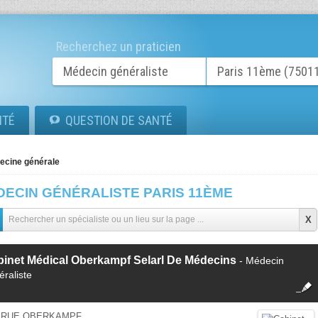
Recherchez un praticien
ITÉ
QUESTION DE SANTÉ
ecine générale
DECIN GÉNÉRALISTE PARIS 11ÈME
inet Médical Oberkampf Selarl De Médecins
- Médecin
éraliste
fermer
Cette fiche est la propriété
d'un membre.
0 RUE OBERKAMPF