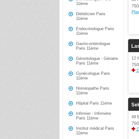
11ème
750
Plan
Diététicien Paris
11ème
Endocrinologue Paris
11ème
Gastro-entérologue
La
Paris 11ème
12 
Gérontologue - Gériatre
Paris 11ème
750
D
Gynécologue Paris
11ème
Homéopathe Paris
11ème
Hôpital Paris 11ème
Se
Infirmier - Infirmière
49 
Paris 11ème
750
Institut médical Paris
D
11ème