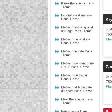
Kinésithérapeute Paris
11ème
Laboratoire d'analyse
Paris 11ème
Kr
Médecin esthétique et
53
anti-âge Paris 11ème
750
Plan
Médecin généraliste
Paris 11ème
Médecin légiste Paris
11ème
Médecin conventionné
Ga
SNCF Paris 11ème
Médecin du travail
37 
Paris 11ème
750
Plan
Médecin et biologiste
du sport Paris 11ème
Mésothérapeute Paris
11ème
Néphrologue Paris