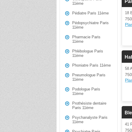
Pa
11ème
18 
Pédiatre Paris 11ème
750
Pédopsychiatre Paris
Plan
11ème
Pharmacie Paris
11ème
Phlébologue Paris
11ème
Hab
Phoniatre Paris 11ème
58 
750
Pneumologue Paris
11ème
Plan
Podologue Paris
11ème
Prothésiste dentaire
Paris 11ème
Ble
Psychanalyste Paris
11ème
41 
750
Psychiatre Paris