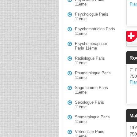
Plan
11ème
Psychologue Paris
11ème
Psychomotricien Paris
11ème
Psychothérapeute
Paris 11ème
Ro
Radiologue Paris
11ème
71 
Rhumatologue Paris
750
11ème
Plan
Sage-femme Paris
11ème
Sexologue Paris
11ème
Ma
Stomatologue Paris
11ème
19
Vétérinaire Paris
750
11ème