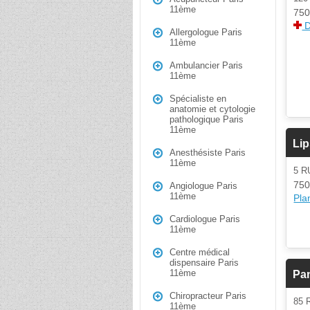
11ème
750
D
Allergologue Paris
11ème
Ambulancier Paris
11ème
Spécialiste en
anatomie et cytologie
pathologique Paris
11ème
Li
Anesthésiste Paris
11ème
5 R
750
Angiologue Paris
11ème
Plan
Cardiologue Paris
11ème
Centre médical
dispensaire Paris
11ème
Pan
Chiropracteur Paris
85 
11ème