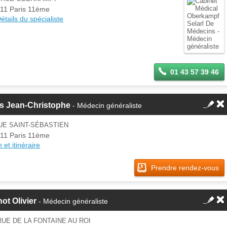
Se
11 Paris 11ème
Si vous êtes ce membre, mettez à
connecter
étails du spécialiste
jour ces informations sur votre
espace Pro.
01 43 57 39 46
ps Jean-Christophe
- Médecin généraliste
UE SAINT-SÉBASTIEN
11 Paris 11ème
 et itinéraire
Prendre rendez-vous
ot Olivier
- Médecin généraliste
RUE DE LA FONTAINE AU ROI