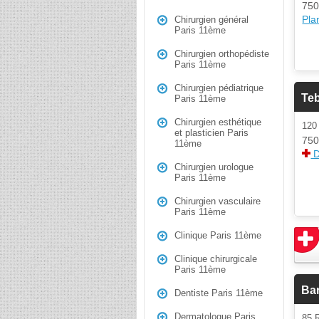
750
Plan
Chirurgien général
Paris 11ème
Chirurgien orthopédiste
Paris 11ème
Chirurgien pédiatrique
Teb
Paris 11ème
Chirurgien esthétique
12
et plasticien Paris
750
11ème
D
Chirurgien urologue
Paris 11ème
Chirurgien vasculaire
Paris 11ème
Clinique Paris 11ème
Clinique chirurgicale
Paris 11ème
Ba
Dentiste Paris 11ème
Dermatologue Paris
85 