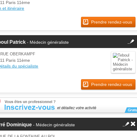
11 Paris 11ème
 et itinéraire
Prendre rendez-vous
fermer
oul Patrick
- Médecin généraliste
Cette fiche est la propriété
d'un membre.
0 RUE OBERKAMPF
Se
11 Paris 11ème
Si vous êtes ce membre, mettez à
connecter
étails du spécialiste
jour ces informations sur votre
espace Pro.
Prendre rendez-vous
rré Dominique
- Médecin généraliste
RUE DE LA FONTAINE AU ROI