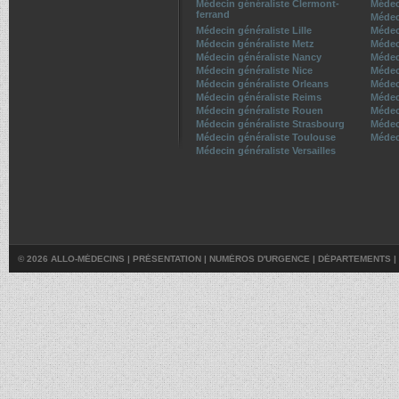
Médecin généraliste Clermont-
Médec
ferrand
Médec
Médecin généraliste Lille
Médec
Médecin généraliste Metz
Médec
Médecin généraliste Nancy
Médec
Médecin généraliste Nice
Médec
Médecin généraliste Orleans
Médec
Médecin généraliste Reims
Médec
Médecin généraliste Rouen
Médec
Médecin généraliste Strasbourg
Médec
Médecin généraliste Toulouse
Médec
Médecin généraliste Versailles
© 2026 ALLO-MÉDECINS |
PRÉSENTATION
|
NUMÉROS D'URGENCE
|
DÉPARTEMENTS
|