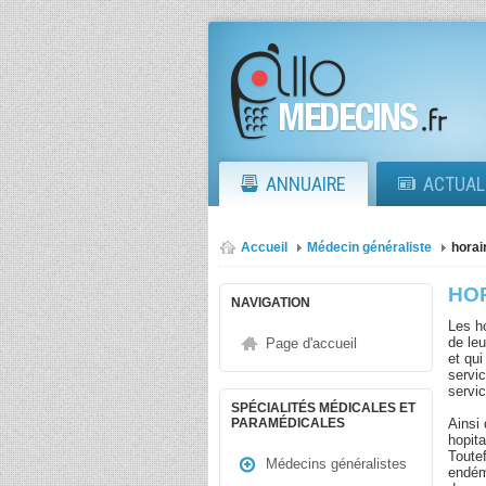
ANNUAIRE
ACTUAL
Accueil
Médecin généraliste
horai
HO
NAVIGATION
Les ho
de leu
Page d'accueil
et qu
servi
servic
SPÉCIALITÉS MÉDICALES ET
Ainsi 
PARAMÉDICALES
hopit
Toutef
Médecins généralistes
endém