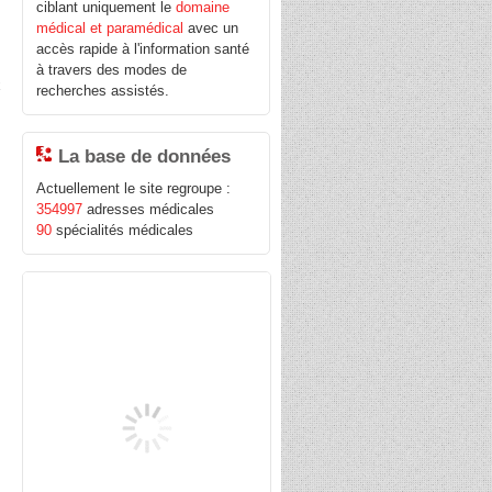
ciblant uniquement le
domaine
médical et paramédical
avec un
accès rapide à l'information santé
à travers des modes de
x
recherches assistés.
La base de données
Actuellement le site regroupe :
354997
adresses médicales
90
spécialités médicales