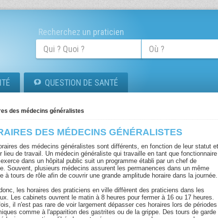
Recherchez un praticien
ITÉ
QUESTION DE SANTÉ
res des médecins généralistes
RAIRES DES MÉDECINS GÉNÉRALISTES
raires des médecins généralistes sont différents, en fonction de leur statut e
r lieu de travail. Un médecin généraliste qui travaille en tant que fonctionnaire
i exerce dans un hôpital public suit un programme établi par un chef de
ce. Souvent, plusieurs médecins assurent les permanences dans un même
e à tours de rôle afin de couvrir une grande amplitude horaire dans la journée.
donc, les horaires des praticiens en ville diffèrent des praticiens dans les
aux. Les cabinets ouvrent le matin à 8 heures pour fermer à 16 ou 17 heures.
ois, il n'est pas rare de voir largement dépasser ces horaires lors de périodes
iques comme à l'apparition des gastrites ou de la grippe. Des tours de garde