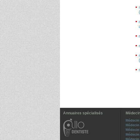
Annuaires spécialisés
Médecin
Médecin 
Médecin 
Médecin 
Médecin 
Médecin 