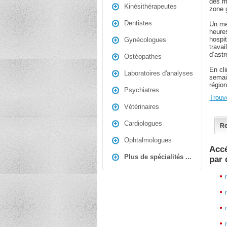
des m
Kinésithérapeutes
zone 
Dentistes
Un mé
heure
hospi
Gynécologues
trava
d’astr
Ostéopathes
En cl
Laboratoires d'analyses
semai
régio
Psychiatres
Trouv
Vétérinaires
Cardiologues
Re
Ophtalmologues
Accé
Plus de spécialités ...
par