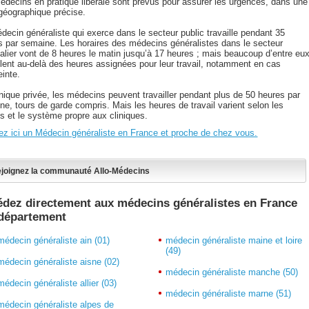
édecins en pratique libérale sont prévus pour assurer les urgences, dans une
géographique précise.
decin généraliste qui exerce dans le secteur public travaille pendant 35
s par semaine. Les horaires des médecins généralistes dans le secteur
talier vont de 8 heures le matin jusqu’à 17 heures ; mais beaucoup d’entre eu
illent au-delà des heures assignées pour leur travail, notamment en cas
einte.
inique privée, les médecins peuvent travailler pendant plus de 50 heures par
ne, tours de garde compris. Mais les heures de travail varient selon les
ns et le système propre aux cliniques.
ez ici un Médecin généraliste en France et proche de chez vous.
joignez la communauté Allo-Médecins
dez directement aux médecins généralistes en France
 département
médecin généraliste ain (01)
médecin généraliste maine et loire
(49)
médecin généraliste aisne (02)
médecin généraliste manche (50)
médecin généraliste allier (03)
médecin généraliste marne (51)
médecin généraliste alpes de