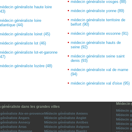
médecin généraliste vosges (88)
médecin généraliste haute loire
médecin généraliste yonne (89)
(43)
médecin généraliste territoire de
médecin généraliste loire
belfort (90)
atlantique (44)
médecin généraliste essonne (91)
médecin généraliste loiret (45)
médecin généraliste hauts de
médecin généraliste lot (46)
seine (92)
médecin généraliste lot-et-garonne
médecin généraliste seine saint
(47)
denis (93)
médecin généraliste lozère (48)
médecin généraliste val de marne
(94)
médecin généraliste val d'oise (95)
Médecin g
 généraliste dans les grandes villes
Médecin gé
généraliste Aix-en-provence
Médecin généraliste Amiens
Médecin g
généraliste Angers
Médecin généraliste Anglet
Médecin g
généraliste Annecy
Médecin généraliste Antibes
Médecin g
généraliste Arras
Médecin généraliste Avignon
Médecin g
généraliste Bayonne
Médecin généraliste Biarritz