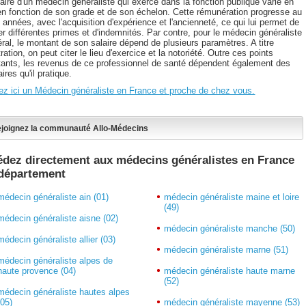
aire d'un médecin généraliste qui exerce dans la fonction publique varie en
 en fonction de son grade et de son échelon. Cette rémunération progresse au
s années, avec l'acquisition d'expérience et l'ancienneté, ce qui lui permet de
r différentes primes et d'indemnités. Par contre, pour le médecin généraliste
éral, le montant de son salaire dépend de plusieurs paramètres. A titre
stration, on peut citer le lieu d'exercice et la notoriété. Outre ces points
tants, les revenus de ce professionnel de santé dépendent également des
ires qu'il pratique.
ez ici un Médecin généraliste en France et proche de chez vous.
joignez la communauté Allo-Médecins
dez directement aux médecins généralistes en France
 département
médecin généraliste ain (01)
médecin généraliste maine et loire
(49)
médecin généraliste aisne (02)
médecin généraliste manche (50)
médecin généraliste allier (03)
médecin généraliste marne (51)
médecin généraliste alpes de
haute provence (04)
médecin généraliste haute marne
(52)
médecin généraliste hautes alpes
(05)
médecin généraliste mayenne (53)