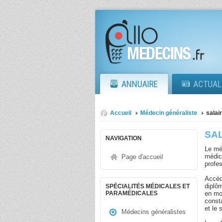
ANNUAIRE
ACTUAL
Accueil
Médecin généraliste
salai
SA
NAVIGATION
Le mé
médica
Page d'accueil
profe
Accéd
diplô
SPÉCIALITÉS MÉDICALES ET
en mo
PARAMÉDICALES
consta
et le 
Médecins généralistes