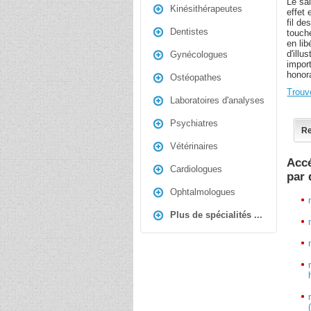
Le sal
Kinésithérapeutes
effet
fil de
Dentistes
touche
en lib
d'illu
Gynécologues
impor
honora
Ostéopathes
Trouv
Laboratoires d'analyses
Psychiatres
Re
Vétérinaires
Accé
Cardiologues
par
Ophtalmologues
Plus de spécialités ...