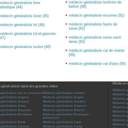
médecin généraliste territoire de
médecin généraliste loire
belfort (90)
atlantique (44)
médecin généraliste essonne (91)
médecin généraliste loiret (45)
médecin généraliste hauts de
médecin généraliste lot (46)
seine (92)
médecin généraliste lot-et-garonne
médecin généraliste seine saint
(47)
denis (93)
médecin généraliste lozère (48)
médecin généraliste val de marne
(94)
médecin généraliste val d'oise (95)
Médecin g
 généraliste dans les grandes villes
Médecin gé
généraliste Aix-en-provence
Médecin généraliste Amiens
Médecin g
généraliste Angers
Médecin généraliste Anglet
Médecin g
généraliste Annecy
Médecin généraliste Antibes
Médecin g
généraliste Arras
Médecin généraliste Avignon
Médecin g
généraliste Bayonne
Médecin généraliste Biarritz
Médecin g
généraliste Bordeaux
Médecin généraliste Boulogne-
Médecin g
billancourt
Médecin g
généraliste Brest
Médecin généraliste Caen
Médecin g
généraliste Cannes
Médecin généraliste Cergy