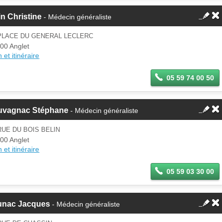
n Christine
- Médecin généraliste
 PLACE DU GENERAL LECLERC
00 Anglet
 et itinéraire
05 59 74 00 50
uvagnac Stéphane
- Médecin généraliste
RUE DU BOIS BELIN
00 Anglet
 et itinéraire
05 59 03 30 00
unac Jacques
- Médecin généraliste