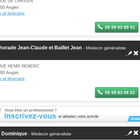
RUE DE CHASSIN
00 Anglet
 et itinéraire
05 59 03 89 01
orade Jean-Claude et Baillet Jean
- Médecin généraliste
RUE HENRI RENERIC
00 Anglet
 et itinéraire
05 59 63 06 01
l Dominique
- Médecin généraliste