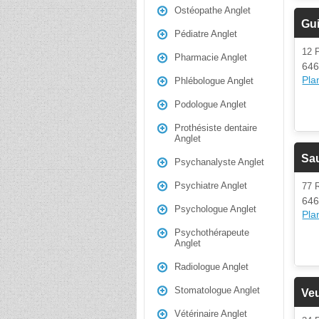
Ostéopathe Anglet
Gui
Pédiatre Anglet
12
Pharmacie Anglet
646
Plan
Phlébologue Anglet
Podologue Anglet
Prothésiste dentaire
Anglet
Sa
Psychanalyste Anglet
Psychiatre Anglet
77 
646
Psychologue Anglet
Plan
Psychothérapeute
Anglet
Radiologue Anglet
Stomatologue Anglet
Ve
Vétérinaire Anglet