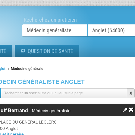
Recherchez un praticien
ITÉ
QUESTION DE SANTÉ
let
Médecine générale
DECIN GÉNÉRALISTE ANGLET
uff Bertrand
- Médecin généraliste
 PLACE DU GENERAL LECLERC
00 Anglet
 et itinéraire