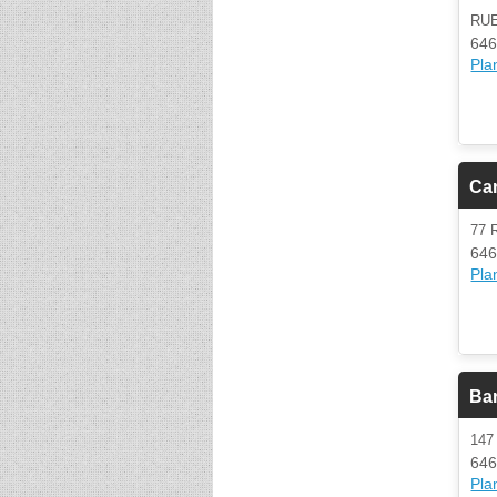
RU
646
Plan
Car
77 
646
Plan
Ba
147
646
Plan