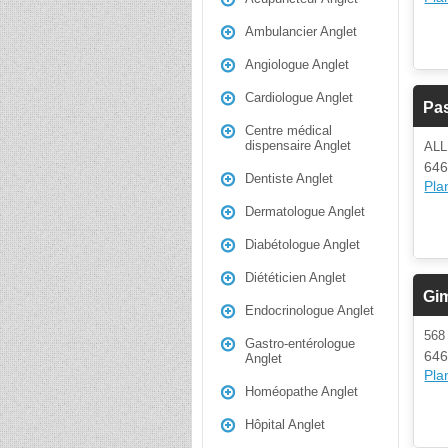
Ambulancier Anglet
Angiologue Anglet
Cardiologue Anglet
Pas
Centre médical
dispensaire Anglet
AL
646
Dentiste Anglet
Plan
Dermatologue Anglet
Diabétologue Anglet
Diététicien Anglet
Gi
Endocrinologue Anglet
56
Gastro-entérologue
646
Anglet
Plan
Homéopathe Anglet
Hôpital Anglet