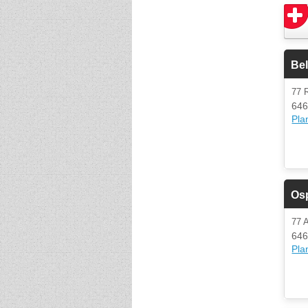
Bel
77 
646
Plan
Osp
77
646
Plan