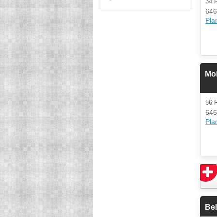
34 
646
Plan
Moh
56 
646
Plan
Be