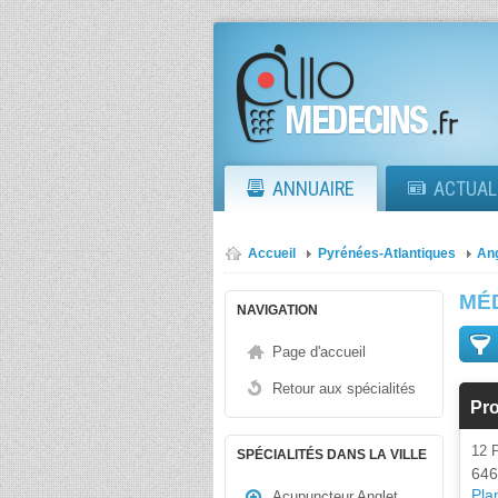
ANNUAIRE
ACTUAL
Accueil
Pyrénées-Atlantiques
Ang
MÉ
NAVIGATION
Page d'accueil
Retour aux spécialités
Pro
12
SPÉCIALITÉS DANS LA VILLE
646
Plan
Acupuncteur Anglet