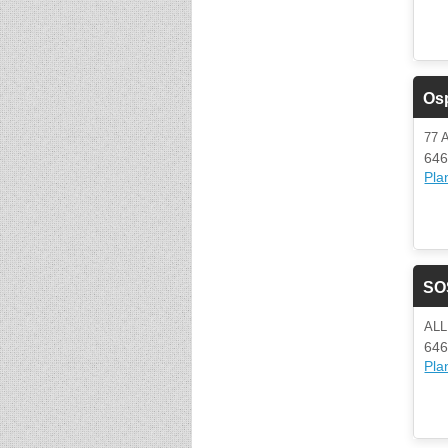
Osp
77
646
Plan
SO
AL
646
Plan