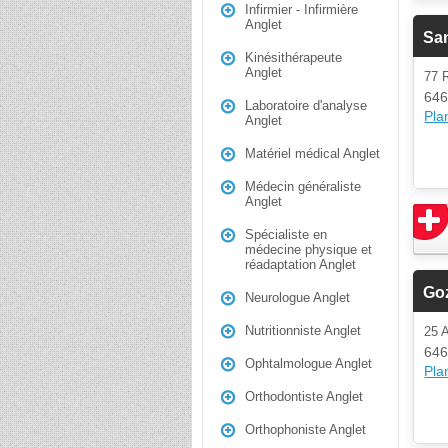
Infirmier - Infirmière
Anglet
Sa
Kinésithérapeute
Anglet
77 
646
Laboratoire d'analyse
Plan
Anglet
Matériel médical Anglet
Médecin généraliste
Anglet
Spécialiste en
médecine physique et
réadaptation Anglet
Goz
Neurologue Anglet
Nutritionniste Anglet
25
646
Ophtalmologue Anglet
Plan
Orthodontiste Anglet
Orthophoniste Anglet