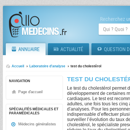
Recherchez un
ANNUAIRE
ACTUALITÉ
QUESTION D
Accueil
Laboratoire d'analyse
test du cholestérol
TEST DU CHOLESTÉ
NAVIGATION
Le test du cholestérol permet 
Page d'accueil
développement de certaines m
cardiaques. Le test est recom
adultes, une fois tous les cinq 
d'analyses. Pour les personnes
SPÉCIALITÉS MÉDICALES ET
PARAMÉDICALES
indispensable d’effectuer plusi
surveiller l’évolution du taux 
Médecins généralistes
cholestérol, le spécialiste pr
réduire le taux du cholestéro