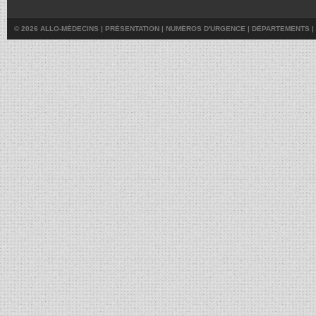
© 2026 ALLO-MÉDECINS |
PRÉSENTATION
|
NUMÉROS D'URGENCE
|
DÉPARTEMENTS
|