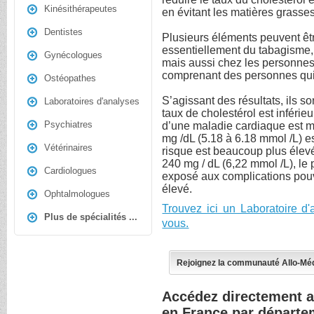
Kinésithérapeutes
en évitant les matières grasses
Dentistes
Plusieurs éléments peuvent être 
essentiellement du tabagisme, 
Gynécologues
mais aussi chez les personnes
comprenant des personnes qui 
Ostéopathes
S’agissant des résultats, ils so
Laboratoires d'analyses
taux de cholestérol est inférie
Psychiatres
d’une maladie cardiaque est mi
mg /dL (5.18 à 6.18 mmol /L) e
Vétérinaires
risque est beaucoup plus élevé 
240 mg / dL (6,22 mmol /L), le 
Cardiologues
exposé aux complications pouv
élevé.
Ophtalmologues
Trouvez ici un Laboratoire d
Plus de spécialités ...
vous.
Rejoignez la communauté Allo-Mé
Accédez directement a
en France par départe