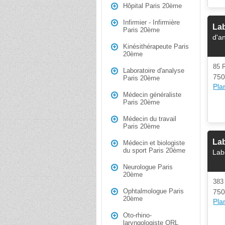
Hôpital Paris 20ème
Infirmier - Infirmière
Lab
Paris 20ème
d'a
Kinésithérapeute Paris
20ème
85
Laboratoire d'analyse
750
Paris 20ème
Plan
Médecin généraliste
Paris 20ème
Médecin du travail
Paris 20ème
Lab
Médecin et biologiste
du sport Paris 20ème
Lab
Neurologue Paris
20ème
38
Ophtalmologue Paris
750
20ème
Plan
Oto-rhino-
laryngologiste ORL