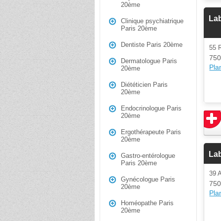
20ème
Lab
Clinique psychiatrique
Paris 20ème
Dentiste Paris 20ème
55
750
Dermatologue Paris
Plan
20ème
Diététicien Paris
20ème
Endocrinologue Paris
20ème
Ergothérapeute Paris
20ème
La
Gastro-entérologue
Paris 20ème
39
Gynécologue Paris
750
20ème
Plan
Homéopathe Paris
20ème