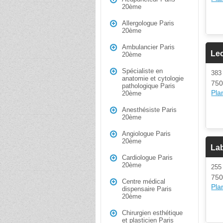
20ème
Allergologue Paris
20ème
Ambulancier Paris
Le
20ème
Spécialiste en
38
anatomie et cytologie
750
pathologique Paris
Plan
20ème
Anesthésiste Paris
20ème
Angiologue Paris
20ème
Lab
Cardiologue Paris
20ème
25
750
Centre médical
Plan
dispensaire Paris
20ème
Chirurgien esthétique
et plasticien Paris