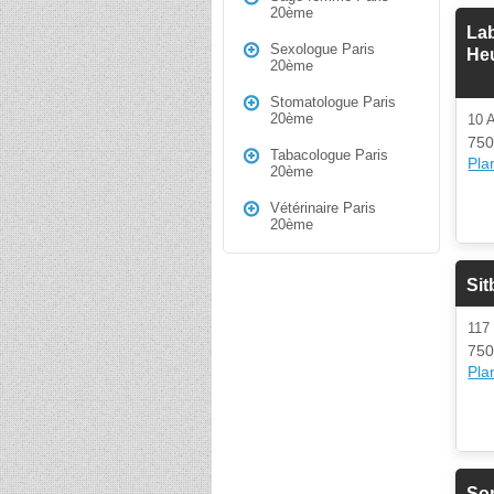
20ème
Lab
Sexologue Paris
He
20ème
Stomatologue Paris
20ème
10
750
Tabacologue Paris
Plan
20ème
Vétérinaire Paris
20ème
Si
11
750
Plan
Sor