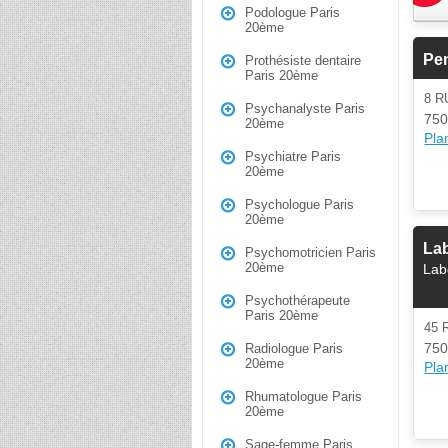
Podologue Paris
20ème
Pen
Prothésiste dentaire
Paris 20ème
8 R
Psychanalyste Paris
750
20ème
Plan
Psychiatre Paris
20ème
Psychologue Paris
20ème
Lab
Psychomotricien Paris
20ème
Lab
Psychothérapeute
Paris 20ème
45 
750
Radiologue Paris
20ème
Plan
Rhumatologue Paris
20ème
Sage-femme Paris