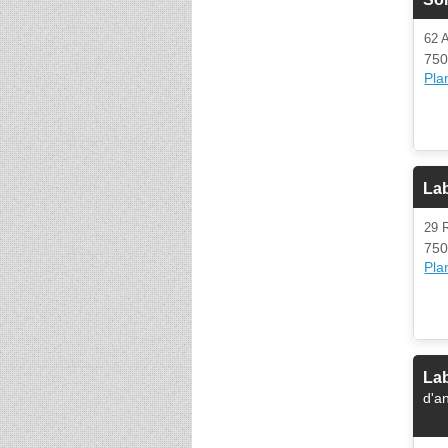
62
750
Plan
La
29 
750
Plan
La
d'a