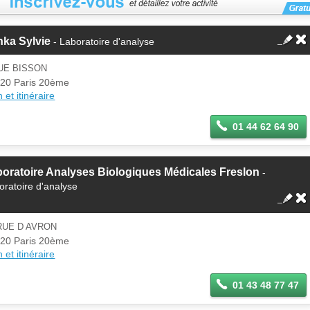
ka Sylvie
- Laboratoire d'analyse
UE BISSON
20 Paris 20ème
 et itinéraire
01 44 62 64 90
oratoire Analyses Biologiques Médicales Freslon
-
oratoire d'analyse
RUE D AVRON
20 Paris 20ème
 et itinéraire
01 43 48 77 47