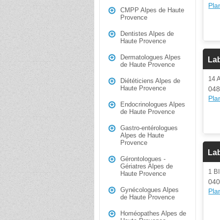
Plan
CMPP Alpes de Haute
Provence
Dentistes Alpes de
Haute Provence
Dermatologues Alpes
Lab
de Haute Provence
14 
Diététiciens Alpes de
Haute Provence
048
Plan
Endocrinologues Alpes
de Haute Provence
Gastro-entérologues
Alpes de Haute
Provence
Lab
Gérontologues -
Gériatres Alpes de
1 
Haute Provence
040
Gynécologues Alpes
Plan
de Haute Provence
Homéopathes Alpes de