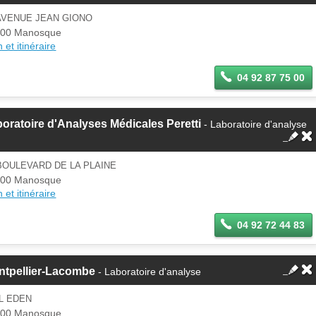
AVENUE JEAN GIONO
100 Manosque
 et itinéraire
04 92 87 75 00
oratoire d'Analyses Médicales Peretti
- Laboratoire d'analyse
BOULEVARD DE LA PLAINE
100 Manosque
 et itinéraire
04 92 72 44 83
ntpellier-Lacombe
- Laboratoire d'analyse
L EDEN
100 Manosque