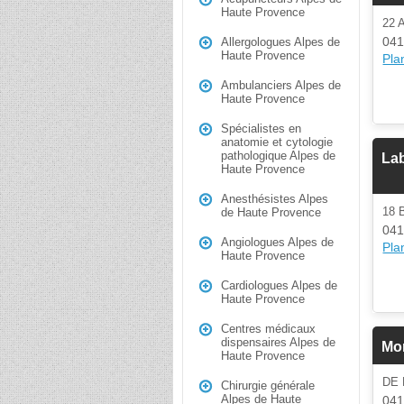
Haute Provence
22 
04
Allergologues Alpes de
Haute Provence
Plan
Ambulanciers Alpes de
Haute Provence
Spécialistes en
anatomie et cytologie
pathologique Alpes de
Lab
Haute Provence
Anesthésistes Alpes
18 
de Haute Provence
04
Angiologues Alpes de
Plan
Haute Provence
Cardiologues Alpes de
Haute Provence
Centres médicaux
dispensaires Alpes de
Mo
Haute Provence
DE 
Chirurgie générale
Alpes de Haute
04