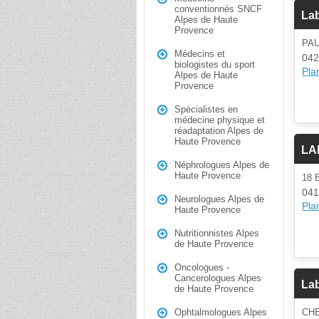
conventionnés SNCF
Lab
Alpes de Haute
Provence
PA
Médecins et
042
biologistes du sport
Plan
Alpes de Haute
Provence
Spécialistes en
médecine physique et
réadaptation Alpes de
Haute Provence
LA
Néphrologues Alpes de
Haute Provence
18 
04
Neurologues Alpes de
Plan
Haute Provence
Nutritionnistes Alpes
de Haute Provence
Oncologues -
Cancerologues Alpes
La
de Haute Provence
CH
Ophtalmologues Alpes