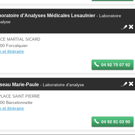
oratoire d'Analyses Médicales Lesaulnier
- Laboratoire
nalyse
ACE MARTIAL SICARD
00 Forcalquier
 et itinéraire
04 92 75 07 92
seau Marie-Paule
- Laboratoire d'analyse
PLACE SAINT PIERRE
00 Barcelonnette
 et itinéraire
04 92 81 03 90