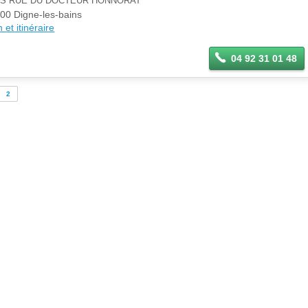
BIS RUE DU DOCTEUR HONNORAT
00 Digne-les-bains
 et itinéraire
04 92 31 01 48
2