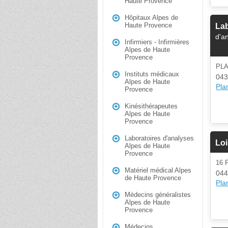
Haute Provence
Hôpitaux Alpes de
Haute Provence
Lab
d'a
Infirmiers - Infirmières
Alpes de Haute
Provence
PL
Instituts médicaux
043
Alpes de Haute
Plan
Provence
Kinésithérapeutes
Alpes de Haute
Provence
Laboratoires d'analyses
Loi
Alpes de Haute
Provence
16 
Matériel médical Alpes
044
de Haute Provence
Plan
Médecins généralistes
Alpes de Haute
Provence
Médecins