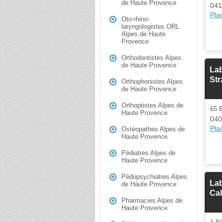
de Haute Provence
04
Plan
Oto-rhino-
laryngologistes ORL
Alpes de Haute
Provence
Orthodontistes Alpes
de Haute Provence
Lab
Str
Orthophonistes Alpes
de Haute Provence
Orthoptistes Alpes de
65
Haute Provence
040
Plan
Ostéopathes Alpes de
Haute Provence
Pédiatres Alpes de
Haute Provence
Pédopsychiatres Alpes
Lab
de Haute Provence
Cal
Pharmacies Alpes de
Haute Provence