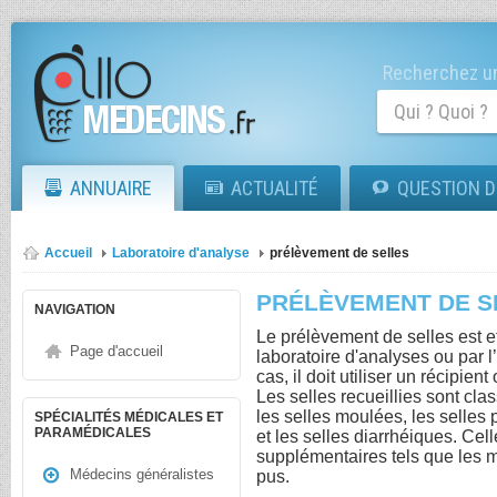
Recherchez un
ANNUAIRE
ACTUALITÉ
QUESTION D
Accueil
Laboratoire d'analyse
prélèvement de selles
PRÉLÈVEMENT DE S
NAVIGATION
Le prélèvement de selles est e
Page d'accueil
laboratoire d'analyses ou par 
cas, il doit utiliser un récipien
Les selles recueillies sont cla
les selles moulées, les selles 
SPÉCIALITÉS MÉDICALES ET
PARAMÉDICALES
et les selles diarrhéiques. Ce
supplémentaires tels que les 
Médecins généralistes
pus.