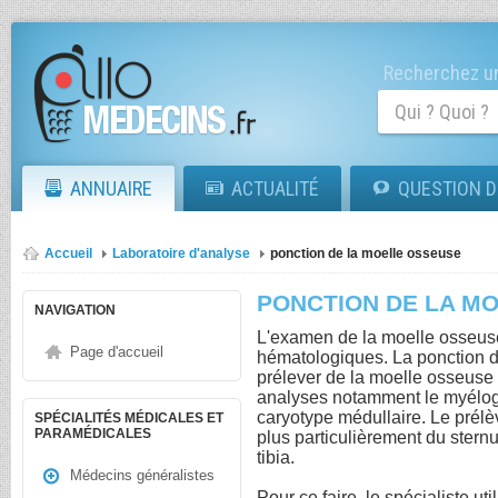
Recherchez un
ANNUAIRE
ACTUALITÉ
QUESTION D
Accueil
Laboratoire d'analyse
ponction de la moelle osseuse
PONCTION DE LA M
NAVIGATION
L'examen de la moelle osseuse
Page d'accueil
hématologiques. La ponction d
prélever de la moelle osseuse 
analyses notamment le myélo
caryotype médullaire. Le prélèv
SPÉCIALITÉS MÉDICALES ET
PARAMÉDICALES
plus particulièrement du sternu
tibia.
Médecins généralistes
Pour ce faire, le spécialiste ut