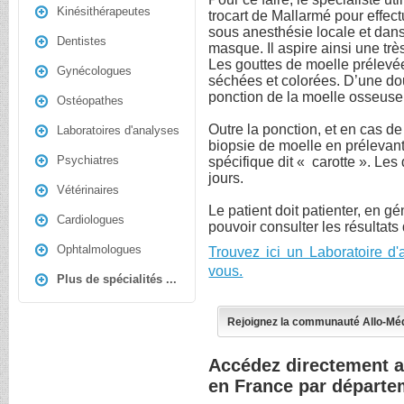
Kinésithérapeutes
trocart de Mallarmé pour effe
sous anesthésie locale et dan
Dentistes
masque. Il aspire ainsi une trè
Les gouttes de moelle prélevée
Gynécologues
séchées et colorées. D’une do
ponction de la moelle osseus
Ostéopathes
Outre la ponction, et en cas d
Laboratoires d'analyses
biopsie de moelle en prélevant u
Psychiatres
spécifique dit « carotte ». Le
jours.
Vétérinaires
Le patient doit patienter, en 
Cardiologues
pouvoir consulter les résultats
Ophtalmologues
Trouvez ici un Laboratoire d
vous.
Plus de spécialités ...
Rejoignez la communauté Allo-Mé
Accédez directement a
en France par départe