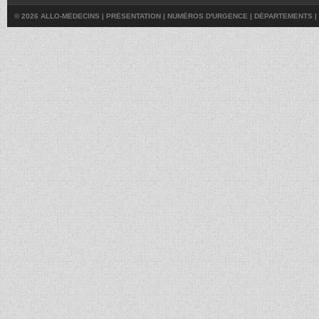
© 2026 ALLO-MÉDECINS |
PRÉSENTATION
|
NUMÉROS D'URGENCE
|
DÉPARTEMENTS
|