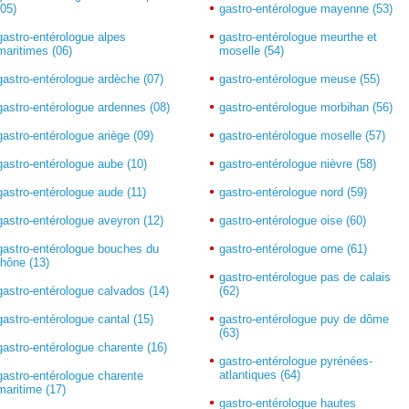
(05)
gastro-entérologue mayenne (53)
gastro-entérologue alpes
gastro-entérologue meurthe et
maritimes (06)
moselle (54)
gastro-entérologue ardèche (07)
gastro-entérologue meuse (55)
gastro-entérologue ardennes (08)
gastro-entérologue morbihan (56)
gastro-entérologue ariège (09)
gastro-entérologue moselle (57)
gastro-entérologue aube (10)
gastro-entérologue nièvre (58)
gastro-entérologue aude (11)
gastro-entérologue nord (59)
gastro-entérologue aveyron (12)
gastro-entérologue oise (60)
gastro-entérologue bouches du
gastro-entérologue orne (61)
rhône (13)
gastro-entérologue pas de calais
gastro-entérologue calvados (14)
(62)
gastro-entérologue cantal (15)
gastro-entérologue puy de dôme
(63)
gastro-entérologue charente (16)
gastro-entérologue pyrénées-
atlantiques (64)
gastro-entérologue charente
maritime (17)
gastro-entérologue hautes