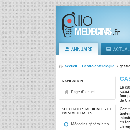
ANNUAIRE
ACTUAL
Accueil
Gastro-entérologue
gastro
GA
NAVIGATION
Le gas
spéci
Page d'accueil
faut p
de 0 
Comme
SPÉCIALITÉS MÉDICALES ET
trait
PARAMÉDICALES
intest
en fon
Médecins généralistes
chirur