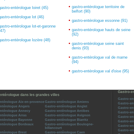
gastro-entérologue territoire de
gastro-entérologue loiret (45)
belfort (90)
gastro-entérologue lot (46)
gastro-entérologue essonne (91)
gastro-entérologue lot-et-garonne
gastro-entérologue hauts de seine
(47)
(92)
gastro-entérologue lozère (48)
gastro-entérologue seine saint
denis (93)
gastro-entérologue val de marne
(94)
gastro-entérologue val d'oise (95)
Gastro-en
entérologue dans les grandes villes
Gastro-en
ntérologue Aix-en-provence
Gastro-entérologue Amiens
Gastro-en
entérologue Angers
Gastro-entérologue Anglet
Gastro-en
entérologue Annecy
Gastro-entérologue Antibes
Gastro-en
ntérologue Arras
Gastro-entérologue Avignon
Gastro-en
entérologue Bayonne
Gastro-entérologue Biarritz
Gastro-en
entérologue Bordeaux
Gastro-entérologue Boulogne-
Gastro-en
billancourt
Gastro-en
ntérologue Brest
Gastro-entérologue Caen