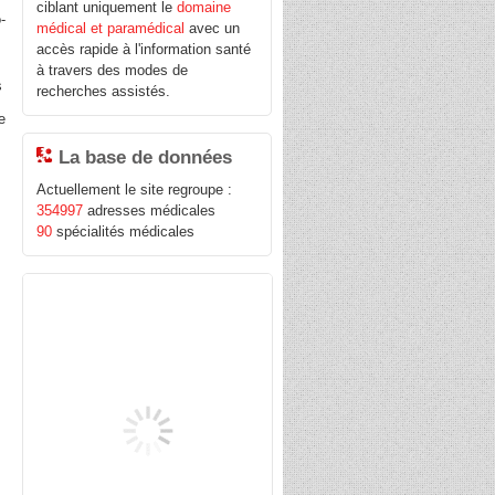
ciblant uniquement le
domaine
-
médical et paramédical
avec un
accès rapide à l'information santé
à travers des modes de
s
recherches assistés.
e
La base de données
Actuellement le site regroupe :
354997
adresses médicales
90
spécialités médicales