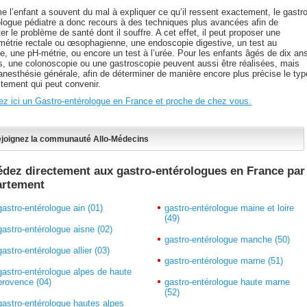
 l’enfant a souvent du mal à expliquer ce qu’il ressent exactement, le gastro
ologue pédiatre a donc recours à des techniques plus avancées afin de
er le problème de santé dont il souffre. A cet effet, il peut proposer une
étrie rectale ou œsophagienne, une endoscopie digestive, un test au
se, une pH-métrie, ou encore un test à l’urée. Pour les enfants âgés de dix an
us, une colonoscopie ou une gastroscopie peuvent aussi être réalisées, mais
anesthésie générale, afin de déterminer de manière encore plus précise le typ
itement qui peut convenir.
ez ici un Gastro-entérologue en France et proche de chez vous.
joignez la communauté Allo-Médecins
dez directement aux gastro-entérologues en France par
artement
gastro-entérologue ain (01)
gastro-entérologue maine et loire
(49)
gastro-entérologue aisne (02)
gastro-entérologue manche (50)
gastro-entérologue allier (03)
gastro-entérologue marne (51)
gastro-entérologue alpes de haute
provence (04)
gastro-entérologue haute marne
(52)
gastro-entérologue hautes alpes