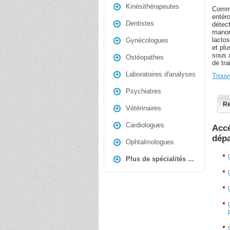
Kinésithérapeutes
Comme
entér
Dentistes
détect
manom
lacto
Gynécologues
et pl
sous 
Ostéopathes
de tra
Laboratoires d'analyses
Trouv
Psychiatres
Re
Vétérinaires
Cardiologues
Accé
dép
Ophtalmologues
Plus de spécialités ...