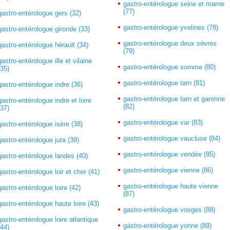
gastro-entérologue seine et marne
(77)
gastro-entérologue gers (32)
gastro-entérologue yvelines (78)
gastro-entérologue gironde (33)
gastro-entérologue deux sèvres
gastro-entérologue hérault (34)
(79)
gastro-entérologue ille et vilaine
gastro-entérologue somme (80)
(35)
gastro-entérologue tarn (81)
gastro-entérologue indre (36)
gastro-entérologue tarn et garonne
gastro-entérologue indre et loire
(82)
(37)
gastro-entérologue var (83)
gastro-entérologue isère (38)
gastro-entérologue vaucluse (84)
gastro-entérologue jura (39)
gastro-entérologue vendée (85)
gastro-entérologue landes (40)
gastro-entérologue vienne (86)
gastro-entérologue loir et cher (41)
gastro-entérologue haute vienne
gastro-entérologue loire (42)
(87)
gastro-entérologue haute loire (43)
gastro-entérologue vosges (88)
gastro-entérologue loire atlantique
gastro-entérologue yonne (89)
(44)