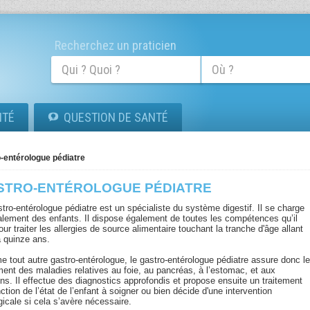
Recherchez un praticien
ITÉ
QUESTION DE SANTÉ
-entérologue pédiatre
STRO-ENTÉROLOGUE PÉDIATRE
tro-entérologue pédiatre est un spécialiste du système digestif. Il se charge
alement des enfants. Il dispose également de toutes les compétences qu’il
our traiter les allergies de source alimentaire touchant la tranche d'âge allant
à quinze ans.
 tout autre gastro-entérologue, le gastro-entérologue pédiatre assure donc l
ement des maladies relatives au foie, au pancréas, à l’estomac, et aux
ins. Il effectue des diagnostics approfondis et propose ensuite un traitement
ction de l’état de l’enfant à soigner ou bien décide d'une intervention
gicale si cela s’avère nécessaire.