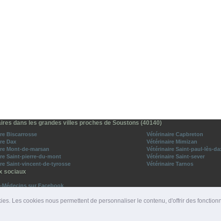
aires dans les grandes villes proches de Soustons (40140)
ire Biscarrosse
Vétérinaire Capbreton
ire Dax
Vétérinaire Mimizan
ire Mont-de-marsan
Vétérinaire Saint-paul-lès-da
ire Saint-pierre-du-mont
Vétérinaire Saint-sever
ire Saint-vincent-de-tyrosse
Vétérinaire Tarnos
x sociaux
o-Médecins sur Facebook
vez-nous sur Twitter
ies. Les cookies nous permettent de personnaliser le contenu, d'offrir des fonction
ROS D'URGENCE
|
DÉPARTEMENTS
|
PRESSE
|
SITES PARTENAIRES
|
LIENS PARTENAIRE