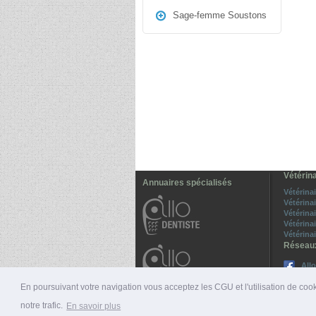
Sage-femme Soustons
Vétérin
Annuaires spécialisés
Vétérina
Vétérina
Vétérina
Vétérina
Vétérina
Réseau
All
Sui
En poursuivant votre navigation vous acceptez les CGU et l'utilisation de cook
notre trafic.
En savoir plus
© 2026 ALLO-MÉDECINS |
PRÉSENTATION
|
NUMÉ