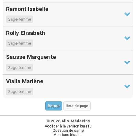
Ramont Isabelle
Sage-femme
Rolly Elisabeth
Sage-femme
Sausse Marguerite
Sage-femme
Vialla Marlène
Sage-femme
Retour
Haut de page
© 2026 Allo-Médecins
Accéder à la version bureau
Question de santé
Mentions légales