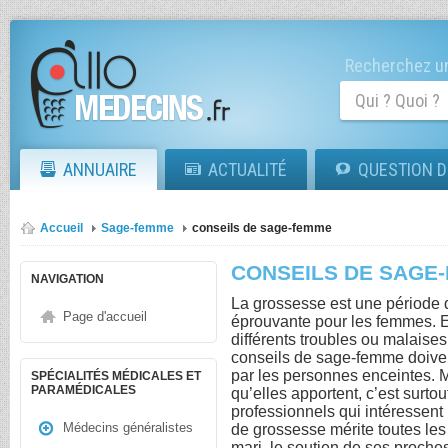
Recherchez un
ANNUAIRE
ACTUALITÉ
QUESTION D
Accueil
Sage-femme
conseils de sage-femme
CONSEILS DE SAGE
NAVIGATION
La grossesse est une période q
Page d'accueil
éprouvante pour les femmes. En
différents troubles ou malaises
conseils de sage-femme doivent
par les personnes enceintes. 
SPÉCIALITÉS MÉDICALES ET
PARAMÉDICALES
qu’elles apportent, c’est surto
professionnels qui intéressent 
Médecins généralistes
de grossesse mérite toutes les
mari, le soutien de ses proch