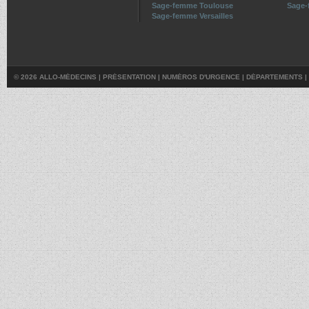
Sage-femme Toulouse
Sage-
Sage-femme Versailles
© 2026 ALLO-MÉDECINS |
PRÉSENTATION
|
NUMÉROS D'URGENCE
|
DÉPARTEMENTS
|