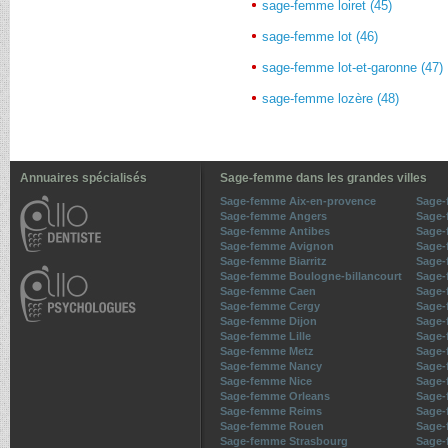
sage-femme loiret (45)
sage-femme lot (46)
sage-femme lot-et-garonne (47)
sage-femme lozère (48)
Annuaires spécialisés
Sage-femme dans les grandes villes
Sage-femme Aix-en-provence
Sage
Sage-femme Angers
Sage
Sage-femme Antibes
Sage-
Sage-femme Avignon
Sage
Sage-femme Biarritz
Sage-
Sage-femme Boulogne-billancourt
Sage-
Sage-femme Caen
Sage
Sage-femme Cergy
Sage-
Sage-femme Dijon
Sage-
Sage-femme Lille
Sage-
Sage-femme Metz
Sage-
Sage-femme Nancy
Sage-
Sage-femme Nice
Sage-
Sage-femme Orleans
Sage-
Sage-femme Reims
Sage
Sage-femme Rouen
Sage-
Sage-femme Strasbourg
Sage-