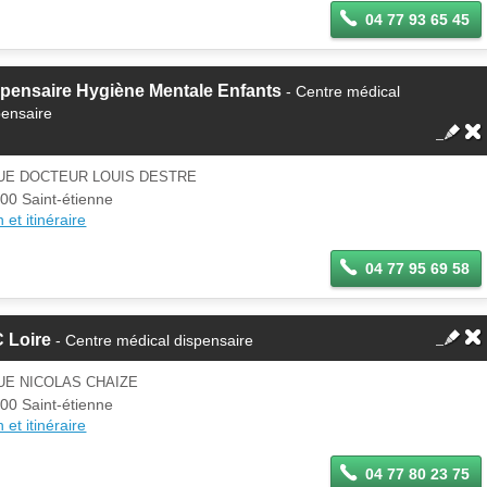
04 77 93 65 45
pensaire Hygiène Mentale Enfants
- Centre médical
pensaire
RUE DOCTEUR LOUIS DESTRE
00 Saint-étienne
 et itinéraire
04 77 95 69 58
 Loire
- Centre médical dispensaire
UE NICOLAS CHAIZE
00 Saint-étienne
 et itinéraire
04 77 80 23 75