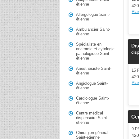
étienne
420
Plan
Allergologue Saint-
étienne
Ambulancier Saint-
étienne
Spécialiste en
Dis
anatomie et cytologie
dis
pathologique Saint-
étienne
Anesthésiste Saint-
15 
étienne
420
Plan
Angiologue Saint-
étienne
Cardiologue Saint-
étienne
Centre médical
Cen
dispensaire Saint-
étienne
9 
Chirurgien général
420
Saint-étienne