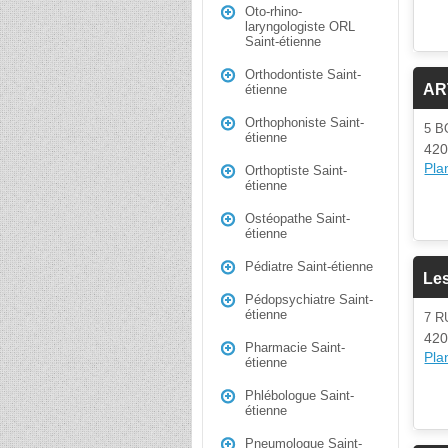
Oto-rhino-
laryngologiste ORL
Saint-étienne
Orthodontiste Saint-
AR
étienne
Orthophoniste Saint-
5 B
étienne
420
Plan
Orthoptiste Saint-
étienne
Ostéopathe Saint-
étienne
Pédiatre Saint-étienne
Les
Pédopsychiatre Saint-
étienne
7 R
420
Pharmacie Saint-
Plan
étienne
Phlébologue Saint-
étienne
Pneumologue Saint-