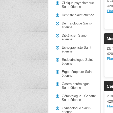
6 
Clinique psychiatrique
420
Saint-étienne
Plan
Dentiste Saint-étienne
Dermatologue Saint-
étienne
Diététicien Saint-
Me
étienne
Echographiste Saint-
DE
étienne
420
Plan
Endocrinologue Saint-
étienne
Ergothérapeute Saint-
étienne
Gastro-entérologue
Ce
Saint-étienne
Gérontologue - Gériatre
2 
Saint-étienne
420
Plan
Gynécologue Saint-
étienne