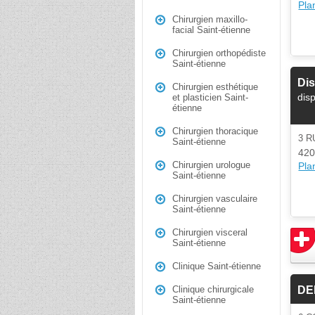
Plan
Chirurgien maxillo-
facial Saint-étienne
Chirurgien orthopédiste
Saint-étienne
Dis
Chirurgien esthétique
dis
et plasticien Saint-
étienne
Chirurgien thoracique
3 
Saint-étienne
420
Chirurgien urologue
Plan
Saint-étienne
Chirurgien vasculaire
Saint-étienne
Chirurgien visceral
Saint-étienne
Clinique Saint-étienne
DE
Clinique chirurgicale
Saint-étienne