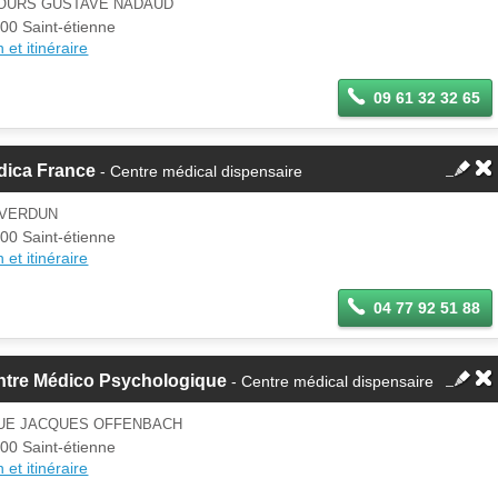
COURS GUSTAVE NADAUD
00 Saint-étienne
 et itinéraire
09 61 32 32 65
dica France
- Centre médical dispensaire
 VERDUN
00 Saint-étienne
 et itinéraire
04 77 92 51 88
ntre Médico Psychologique
- Centre médical dispensaire
RUE JACQUES OFFENBACH
00 Saint-étienne
 et itinéraire