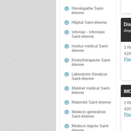
Homéopathe Saint-
étienne
Hôpital Saint-étienne
Dis
dis
Infirmier - Infirmière
Saint-étienne
Institut médical Saint-
3 
étienne
420
Plan
Kinésithérapeute Saint-
étienne
Laboratoire d'analyse
Saint-étienne
Matériel médical Saint-
IMC
étienne
Maternité Saint-étienne
2 R
420
Médecin généraliste
Plan
Saint-étienne
Médecin légiste Saint-
étienne