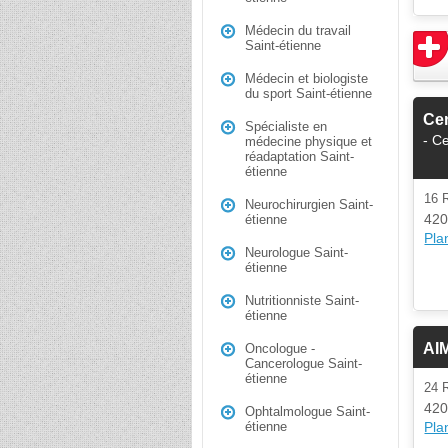
Médecin du travail
Saint-étienne
Médecin et biologiste
du sport Saint-étienne
Cen
Spécialiste en
- C
médecine physique et
réadaptation Saint-
étienne
16 
Neurochirurgien Saint-
420
étienne
Plan
Neurologue Saint-
étienne
Nutritionniste Saint-
étienne
AI
Oncologue -
Cancerologue Saint-
étienne
24 
420
Ophtalmologue Saint-
Plan
étienne