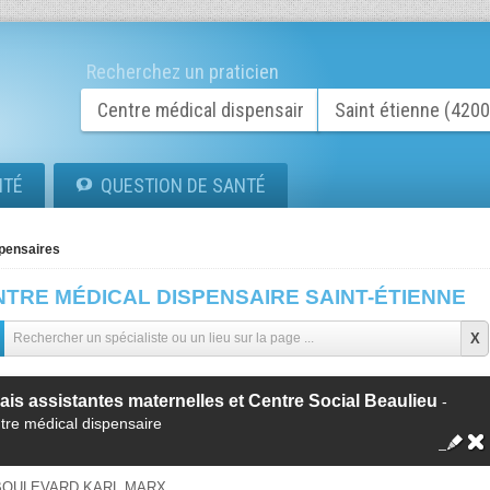
Recherchez un praticien
ITÉ
QUESTION DE SANTÉ
pensaires
NTRE MÉDICAL DISPENSAIRE SAINT-ÉTIENNE
ais assistantes maternelles et Centre Social Beaulieu
-
tre médical dispensaire
 BOULEVARD KARL MARX