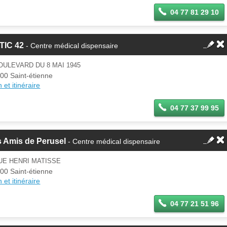
04 77 81 29 10
TIC 42
- Centre médical dispensaire
OULEVARD DU 8 MAI 1945
00 Saint-étienne
 et itinéraire
04 77 37 99 95
 Amis de Perusel
- Centre médical dispensaire
UE HENRI MATISSE
00 Saint-étienne
 et itinéraire
04 77 21 51 96