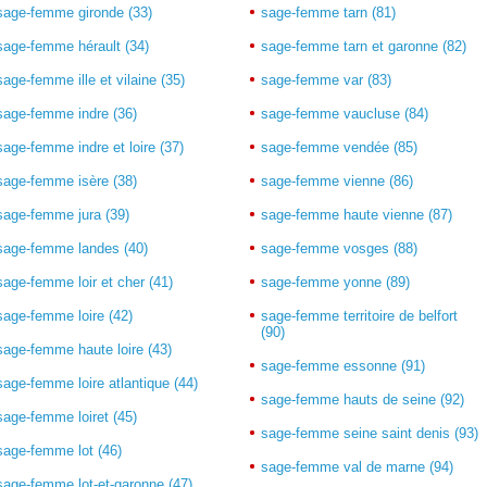
sage-femme gironde (33)
sage-femme tarn (81)
sage-femme hérault (34)
sage-femme tarn et garonne (82)
sage-femme ille et vilaine (35)
sage-femme var (83)
sage-femme indre (36)
sage-femme vaucluse (84)
sage-femme indre et loire (37)
sage-femme vendée (85)
sage-femme isère (38)
sage-femme vienne (86)
sage-femme jura (39)
sage-femme haute vienne (87)
sage-femme landes (40)
sage-femme vosges (88)
sage-femme loir et cher (41)
sage-femme yonne (89)
sage-femme loire (42)
sage-femme territoire de belfort
(90)
sage-femme haute loire (43)
sage-femme essonne (91)
sage-femme loire atlantique (44)
sage-femme hauts de seine (92)
sage-femme loiret (45)
sage-femme seine saint denis (93)
sage-femme lot (46)
sage-femme val de marne (94)
sage-femme lot-et-garonne (47)