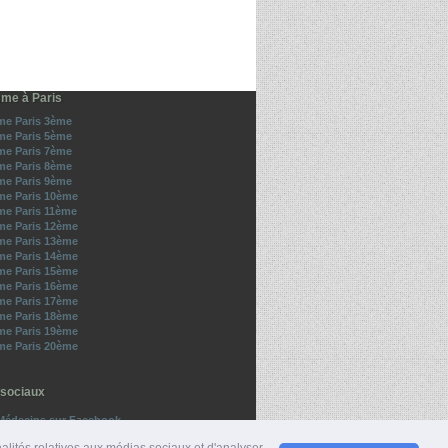
me à Paris
e Paris 3ème
e Paris 5ème
e Paris 7ème
e Paris 8ème
e Paris 9ème
e Paris 10ème
e Paris 11ème
e Paris 12ème
e Paris 13ème
e Paris 14ème
e Paris 15ème
e Paris 16ème
e Paris 17ème
e Paris 18ème
e Paris 19ème
e Paris 20ème
sociaux
Médecins sur Facebook
z-nous sur Twitter