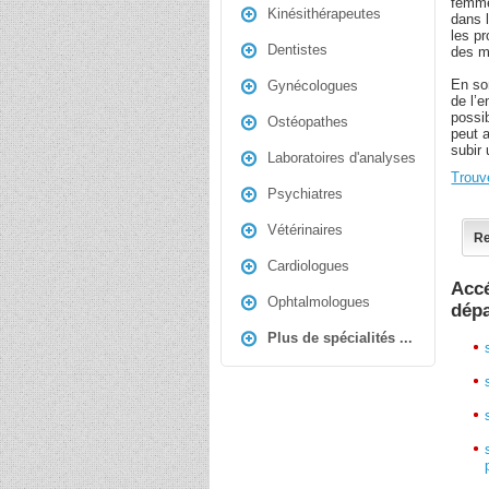
femme
Kinésithérapeutes
dans l
les p
Dentistes
des m
En so
Gynécologues
de l’e
possib
Ostéopathes
peut 
subir
Laboratoires d'analyses
Trouv
Psychiatres
Vétérinaires
Re
Cardiologues
Acc
Ophtalmologues
dép
Plus de spécialités ...