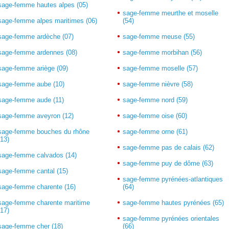
sage-femme hautes alpes (05)
sage-femme meurthe et moselle
sage-femme alpes maritimes (06)
(54)
sage-femme ardèche (07)
sage-femme meuse (55)
sage-femme ardennes (08)
sage-femme morbihan (56)
sage-femme ariège (09)
sage-femme moselle (57)
sage-femme aube (10)
sage-femme nièvre (58)
sage-femme aude (11)
sage-femme nord (59)
sage-femme aveyron (12)
sage-femme oise (60)
sage-femme bouches du rhône
sage-femme orne (61)
(13)
sage-femme pas de calais (62)
sage-femme calvados (14)
sage-femme puy de dôme (63)
sage-femme cantal (15)
sage-femme pyrénées-atlantiques
sage-femme charente (16)
(64)
sage-femme charente maritime
sage-femme hautes pyrénées (65)
(17)
sage-femme pyrénées orientales
sage-femme cher (18)
(66)