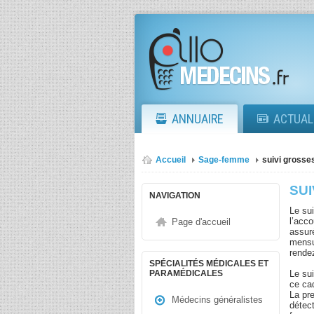
ANNUAIRE
ACTUAL
Accueil
Sage-femme
suivi grosse
SU
NAVIGATION
Le su
l’acco
Page d'accueil
assur
mensu
rende
SPÉCIALITÉS MÉDICALES ET
Le sui
PARAMÉDICALES
ce cad
La pr
Médecins généralistes
détec