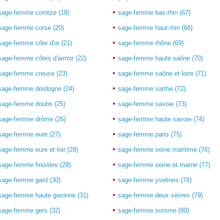
sage-femme corrèze (19)
sage-femme bas-rhin (67)
sage-femme corse (20)
sage-femme haut-rhin (68)
sage-femme côte d'or (21)
sage-femme rhône (69)
sage-femme côtes d'armor (22)
sage-femme haute saône (70)
sage-femme creuse (23)
sage-femme saône et loire (71)
sage-femme dordogne (24)
sage-femme sarthe (72)
sage-femme doubs (25)
sage-femme savoie (73)
sage-femme drôme (26)
sage-femme haute savoie (74)
sage-femme eure (27)
sage-femme paris (75)
sage-femme eure et loir (28)
sage-femme seine maritime (76)
sage-femme finistère (29)
sage-femme seine et marne (77)
sage-femme gard (30)
sage-femme yvelines (78)
sage-femme haute garonne (31)
sage-femme deux sèvres (79)
sage-femme gers (32)
sage-femme somme (80)