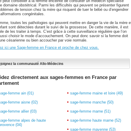
 peut conseiller à la femme enceinte de consulter un médecin spécialisé
e domaine obstétrical. Parmi les difficultés qui peuvent se présenter figurent
roblèmes de tension chez la mère qui risquent de tuer le bébé ou d’engendrer
alformations congénitales.
mme, toutes les pathologies qui peuvent mettre en danger la vie de la mère e
nfant sont détectées durant le suivi de la grossesse. De cette manière, il est
le de les traiter à temps. C’est grâce à cette surveillance régulière que l’on
aussi choisir le mode d’accouchement. On peut donc savoir si la femme doit
 une césarienne ou bien accoucher par voie normale.
ez ici une Sage-femme en France et proche de chez vous.
joignez la communauté Allo-Médecins
édez directement aux sages-femmes en France par
artement
sage-femme ain (01)
sage-femme maine et loire (49)
sage-femme aisne (02)
sage-femme manche (50)
sage-femme allier (03)
sage-femme marne (51)
sage-femme alpes de haute
sage-femme haute marne (52)
provence (04)
sage-femme mayenne (53)