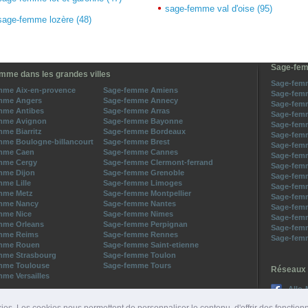
sage-femme val d'oise (95)
sage-femme lozère (48)
Sage-fem
mme dans les grandes villes
Sage-femm
mme Aix-en-provence
Sage-femme Amiens
Sage-femm
mme Angers
Sage-femme Annecy
Sage-femm
mme Antibes
Sage-femme Arras
Sage-femm
mme Avignon
Sage-femme Bayonne
Sage-femm
me Biarritz
Sage-femme Bordeaux
Sage-femm
mme Boulogne-billancourt
Sage-femme Brest
Sage-femm
mme Caen
Sage-femme Cannes
Sage-femm
mme Cergy
Sage-femme Clermont-ferrand
Sage-femm
mme Dijon
Sage-femme Grenoble
Sage-femm
me Lille
Sage-femme Limoges
Sage-femm
mme Metz
Sage-femme Montpellier
Sage-femm
mme Nancy
Sage-femme Nantes
Sage-femm
mme Nice
Sage-femme Nimes
Sage-femm
mme Orleans
Sage-femme Perpignan
Sage-femm
mme Reims
Sage-femme Rennes
Sage-femm
mme Rouen
Sage-femme Saint-etienne
mme Strasbourg
Sage-femme Toulon
mme Toulouse
Sage-femme Tours
Réseaux 
me Versailles
Allo-
Suive