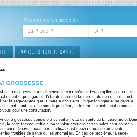
Recherchez un praticien
ITÉ
QUESTION DE SANTÉ
sse
IVI GROSSESSE
ivi de la grossesse est indispensable pour prévenir les complications durant
uchement et pour garantir l’état de santé de la mère et de son enfant. Il est
é par la sage-femme que la mère a choisie ou un gynécologue et se déroule
ellement. Toutefois, en cas de problème, la femme enceinte peut prendre
z-vous pour une consultation.
vi de la grossesse consiste à surveiller l’état de santé de la future mère. Dan
re, la sage-femme vérifie si sa tension artérielle et son poids sont normaux.
escription de divers examens médicaux est souvent requise en vue de
ter les troubles de santé ou les anomalies. En cas de problème, la sage-