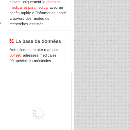
ciblant uniquement le
domaine
médical et paramédical
avec un
accès rapide à l'information santé
à travers des modes de
t
recherches assistés.
La base de données
Actuellement le site regroupe :
354997
adresses médicales
90
spécialités médicales