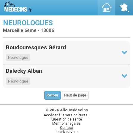
NEUROLOGUES
Marseille 6ème - 13006
Boudouresques Gérard
Neurologue
Dalecky Alban
Neurologue
Retour
Haut de page
© 2026 Allo-Médecins
Accéder à la version bureau
Question de santé
Mentions légales
Contact
Inscrivez-vous