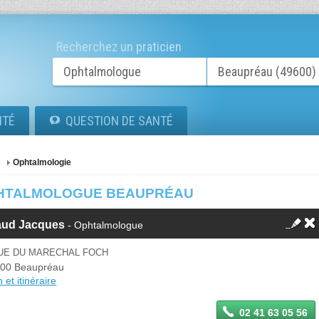
Recherchez un praticien
ITÉ
QUESTION DE SANTÉ
Ophtalmologie
HTALMOLOGUE BEAUPRÉAU
aud Jacques
- Ophtalmologue
RUE DU MARECHAL FOCH
00 Beaupréau
 et itinéraire
02 41 63 05 56