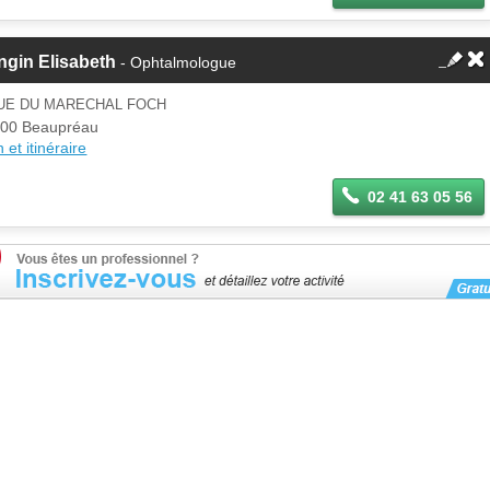
ngin Elisabeth
- Ophtalmologue
RUE DU MARECHAL FOCH
00 Beaupréau
 et itinéraire
02 41 63 05 56