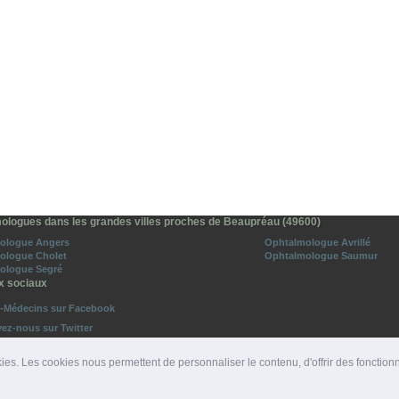
ologues dans les grandes villes proches de Beaupréau (49600)
ologue Angers
Ophtalmologue Avrillé
ologue Cholet
Ophtalmologue Saumur
ologue Segré
x sociaux
o-Médecins sur Facebook
vez-nous sur Twitter
ies. Les cookies nous permettent de personnaliser le contenu, d'offrir des fonction
ROS D'URGENCE
|
DÉPARTEMENTS
|
PRESSE
|
SITES PARTENAIRES
|
LIENS PARTENAIRE