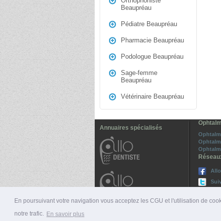
Orthophoniste
Beaupréau
Pédiatre Beaupréau
Pharmacie Beaupréau
Podologue Beaupréau
Sage-femme
Beaupréau
Vétérinaire Beaupréau
Ophtalm
Annuaires spécialisés
Ophtalm
Ophtalm
Ophtalm
Réseau
All
Sui
En poursuivant votre navigation vous acceptez les CGU et l'utilisation de cook
notre trafic.
En savoir plus
© 2026 ALLO-MÉDECINS |
PRÉSENTATION
|
NUMÉ