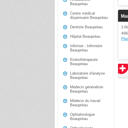
Beaupréau
Centre médical
Ma
dispensaire Beaupréau
Dentiste Beaupréau
3 
496
Hôpital Beaupréau
Plan
Infirmier - Infirmière
Beaupréau
Kinésithérapeute
Beaupréau
Laboratoire d'analyse
Beaupréau
Médecin généraliste
Beaupréau
Médecin du travail
Beaupréau
Ophtalmologue
Beaupréau