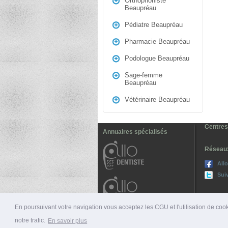
Orthophoniste
Beaupréau
Pédiatre Beaupréau
Pharmacie Beaupréau
Podologue Beaupréau
Sage-femme
Beaupréau
Vétérinaire Beaupréau
Centres
Annuaires spécialisés
Réseau
All
Sui
En poursuivant votre navigation vous acceptez les CGU et l'utilisation de cook
notre trafic.
En savoir plus
© 2026 ALLO-MÉDECINS |
PRÉSENTATION
|
NUMÉ