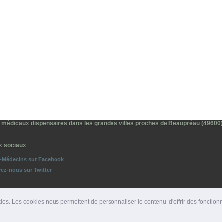
 médicaux dispensaires dans les grandes villes proches de Beaupréau (49600
x sociaux
o-Médecins sur Facebook
vez-nous sur Twitter
ies. Les cookies nous permettent de personnaliser le contenu, d'offrir des fonction
ROS D'URGENCE
|
DÉPARTEMENTS
|
PRESSE
|
SITES PARTENAIRES
|
LIENS PARTENAIRE