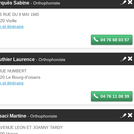
rquès Sabine
- Orthophoniste
5 RUE DU 8 MAI 1945
20 Vizille
 et itinéraire
04 76 68 03 57
uthier Laurence
- Orthophoniste
 RUE HUMBERT
20 Le Bourg-d'oisans
 et itinéraire
04 76 11 08 39
saci Martine
- Orthophoniste
AVENUE LEON ET JOANNY TARDY
00 Voiron