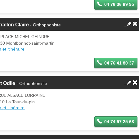
04 76 36 89 95
rallon Claire
- Orthophoniste
 PLACE MICHEL GEINDRE
30 Montbonnot-saint-martin
 et itinéraire
04 76 41 80 37
t Odile
- Orthophoniste
RUE ALSACE LORRAINE
10 La Tour-du-pin
 et itinéraire
04 74 97 25 68