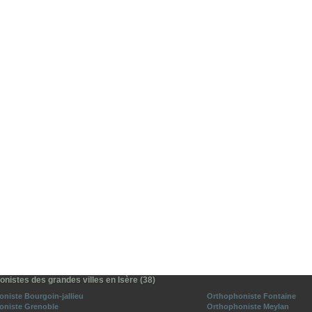
nistes des grandes villes en Isère (38)
niste Bourgoin-jallieu
Orthophoniste Fontaine
oniste Grenoble
Orthophoniste Meylan