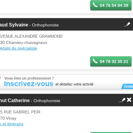
04 76 54 84 39
fermer
aud Sylvaine
- Orthophoniste
Cette fiche est la propriété
d'un membre.
 AVENUE ALEXANDRE GRAMMOND
Se
30 Charvieu-chavagneux
Si vous êtes ce membre, mettez à
connecter
étails du spécialiste
jour ces informations sur votre
espace Pro.
04 78 32 35 21
nut Catherine
- Orthophoniste
IS RUE GABRIEL PERI
70 Vinay
 et itinéraire