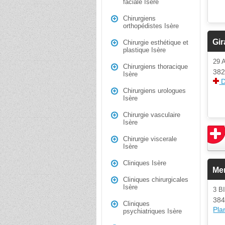
faciale Isère
Chirurgiens
orthopédistes Isère
Gir
Chirurgie esthétique et
plastique Isère
29
Chirurgiens thoracique
382
Isère
D
Chirurgiens urologues
Isère
Chirurgie vasculaire
Isère
Chirurgie viscerale
Isère
Cliniques Isère
Me
Cliniques chirurgicales
Isère
3 B
384
Cliniques
Plan
psychiatriques Isère