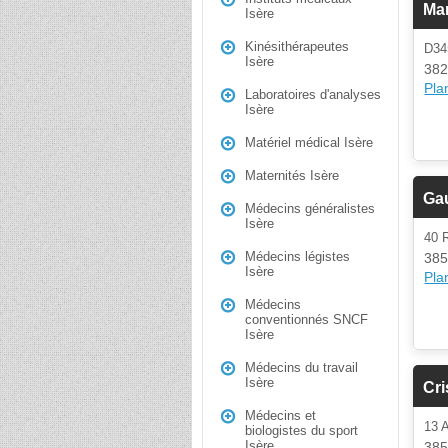
Ma
Isère
Kinésithérapeutes
D34
Isère
382
Plan
Laboratoires d'analyses
Isère
Matériel médical Isère
Maternités Isère
Ga
Médecins généralistes
Isère
40
Médecins légistes
385
Isère
Plan
Médecins
conventionnés SNCF
Isère
Médecins du travail
Isère
Cri
Médecins et
13 
biologistes du sport
Isère
385