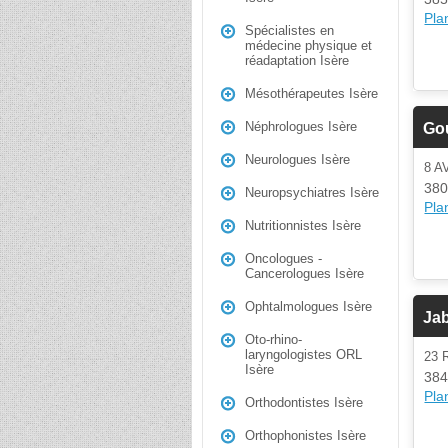
Plan
Spécialistes en
médecine physique et
réadaptation Isère
Mésothérapeutes Isère
Néphrologues Isère
Go
Neurologues Isère
8 
380
Neuropsychiatres Isère
Plan
Nutritionnistes Isère
Oncologues -
Cancerologues Isère
Ophtalmologues Isère
Ja
Oto-rhino-
laryngologistes ORL
23 
Isère
384
Plan
Orthodontistes Isère
Orthophonistes Isère