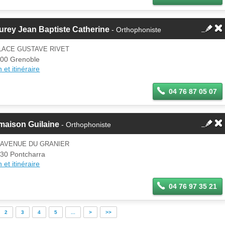
rey Jean Baptiste Catherine
- Orthophoniste
LACE GUSTAVE RIVET
00 Grenoble
 et itinéraire
04 76 87 05 07
maison Guilaine
- Orthophoniste
 AVENUE DU GRANIER
30 Pontcharra
 et itinéraire
04 76 97 35 21
2
3
4
5
...
>
>>