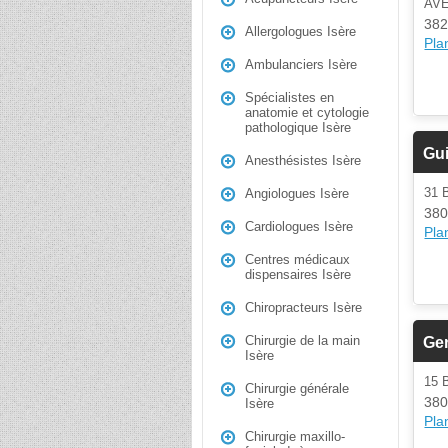
AV
382
Allergologues Isère
Plan
Ambulanciers Isère
Spécialistes en
anatomie et cytologie
pathologique Isère
Gu
Anesthésistes Isère
31 
Angiologues Isère
380
Cardiologues Isère
Plan
Centres médicaux
dispensaires Isère
Chiropracteurs Isère
Chirurgie de la main
Gen
Isère
15
Chirurgie générale
380
Isère
Plan
Chirurgie maxillo-