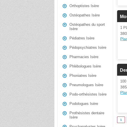
Orthoptistes Isère
Ostéopathes Isère
Mou
Ostéopathes du sport
1 P
Isère
380
Pédiatres Isère
Plan
Pédopsychiatres Isère
Pharmacies Isère
Phlébologues Isère
De
Phoniatres Isère
100
Pneumologues Isère
385
Plan
Podo-orthésistes Isère
Podologues Isère
Prothésistes dentaire
Isère
1
Psychanalystes Isère