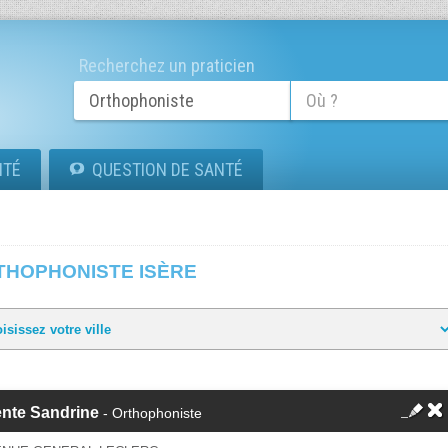
Recherchez un praticien
ITÉ
QUESTION DE SANTÉ
THOPHONISTE ISÈRE
ente Sandrine
- Orthophoniste