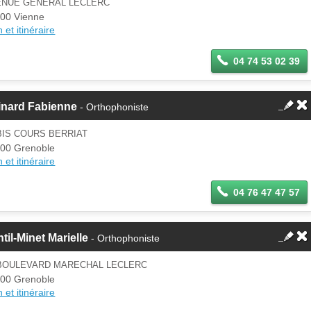
ENUE GENERAL LECLERC
00 Vienne
 et itinéraire
04 74 53 02 39
inard Fabienne
- Orthophoniste
BIS COURS BERRIAT
00 Grenoble
 et itinéraire
04 76 47 47 57
til-Minet Marielle
- Orthophoniste
 BOULEVARD MARECHAL LECLERC
00 Grenoble
 et itinéraire