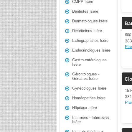
CMPP Isère
Dentistes Isère
Dermatologues Isère
Bar
Diététiciens Isère
600
Echographistes Isère
383
Plan
Endocrinologues Isère
Gastro-entérologues
Isère
Gérontologues -
Gériatres Isère
Clo
Gynécologues Isère
15 
381
Homéopathes Isère
Plan
Hôpitaux Isère
Infirmiers - Infirmières
Isère
Instituts médicaux