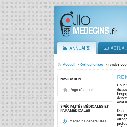
ANNUAIRE
ACTUAL
Accueil
Orthophoniste
rendez-vou
RE
NAVIGATION
Pour p
dispo
Page d'accueil
langa
devez
évalue
SPÉCIALITÉS MÉDICALES ET
Dans l
PARAMÉDICALES
une p
orthop
Médecins généralistes
profe