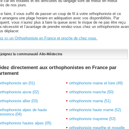
ité car les troubles et les difficultés du langage sont de mieux en mieux
tés de nos jours.
e faire, il vous suffit de passer un coup de fil à votre orthophoniste et ce
er arrangera une plage horaire en adéquation avec vos disponibilités. Par
quent, vous n’aurez plus à faire la queue avec le risque de ne pas être reçu.
la nécessité et l’avantage de prendre rendez-vous chez un orthophoniste avan
us déplacer.
ez ici un Orthophoniste en France et proche de chez vous.
joignez la communauté Allo-Médecins
dez directement aux orthophonistes en France par
artement
orthophoniste ain (01)
orthophoniste maine et loire (49)
orthophoniste aisne (02)
orthophoniste manche (50)
orthophoniste allier (03)
orthophoniste marne (51)
orthophoniste alpes de haute
orthophoniste haute marne (52)
provence (04)
orthophoniste mayenne (53)
orthophoniste hautes alpes (05)
orthophoniste meurthe et moselle