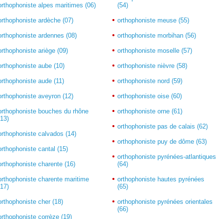
orthophoniste alpes maritimes (06)
(54)
orthophoniste ardèche (07)
orthophoniste meuse (55)
orthophoniste ardennes (08)
orthophoniste morbihan (56)
orthophoniste ariège (09)
orthophoniste moselle (57)
orthophoniste aube (10)
orthophoniste nièvre (58)
orthophoniste aude (11)
orthophoniste nord (59)
orthophoniste aveyron (12)
orthophoniste oise (60)
orthophoniste bouches du rhône
orthophoniste orne (61)
(13)
orthophoniste pas de calais (62)
orthophoniste calvados (14)
orthophoniste puy de dôme (63)
orthophoniste cantal (15)
orthophoniste pyrénées-atlantiques
orthophoniste charente (16)
(64)
orthophoniste charente maritime
orthophoniste hautes pyrénées
(17)
(65)
orthophoniste cher (18)
orthophoniste pyrénées orientales
(66)
orthophoniste corrèze (19)