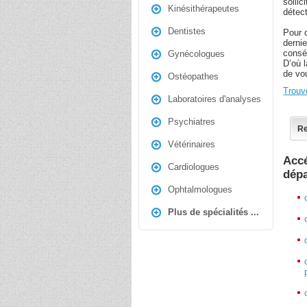
sollic
Kinésithérapeutes
détec
Dentistes
Pour c
derni
consé
Gynécologues
D’où 
de vo
Ostéopathes
Trouv
Laboratoires d'analyses
Psychiatres
Re
Vétérinaires
Accé
Cardiologues
dép
Ophtalmologues
Plus de spécialités ...