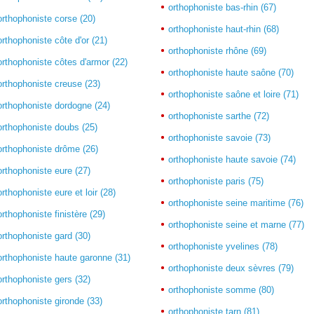
orthophoniste bas-rhin (67)
orthophoniste corse (20)
orthophoniste haut-rhin (68)
orthophoniste côte d'or (21)
orthophoniste rhône (69)
orthophoniste côtes d'armor (22)
orthophoniste haute saône (70)
orthophoniste creuse (23)
orthophoniste saône et loire (71)
orthophoniste dordogne (24)
orthophoniste sarthe (72)
orthophoniste doubs (25)
orthophoniste savoie (73)
orthophoniste drôme (26)
orthophoniste haute savoie (74)
orthophoniste eure (27)
orthophoniste paris (75)
orthophoniste eure et loir (28)
orthophoniste seine maritime (76)
orthophoniste finistère (29)
orthophoniste seine et marne (77)
orthophoniste gard (30)
orthophoniste yvelines (78)
orthophoniste haute garonne (31)
orthophoniste deux sèvres (79)
orthophoniste gers (32)
orthophoniste somme (80)
orthophoniste gironde (33)
orthophoniste tarn (81)