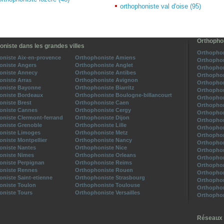
orthophoniste val d'oise (95)
Orthophon
oniste dans les grandes villes
Orthophon
oniste Aix-en-provence
Orthophoniste Amiens
Orthophon
oniste Angers
Orthophoniste Anglet
Orthophon
oniste Annecy
Orthophoniste Antibes
Orthophon
niste Arras
Orthophoniste Avignon
Orthophon
oniste Bayonne
Orthophoniste Biarritz
Orthophon
oniste Bordeaux
Orthophoniste Boulogne-billancourt
Orthophon
niste Brest
Orthophoniste Caen
Orthophon
oniste Cannes
Orthophoniste Cergy
Orthophon
niste Clermont-ferrand
Orthophoniste Dijon
Orthophon
oniste Grenoble
Orthophoniste Lille
Orthophon
oniste Limoges
Orthophoniste Metz
Orthophon
niste Montpellier
Orthophoniste Nancy
Orthophon
oniste Nantes
Orthophoniste Nice
Orthophon
oniste Nimes
Orthophoniste Orleans
Orthophon
oniste Perpignan
Orthophoniste Reims
Orthophon
oniste Rennes
Orthophoniste Rouen
Orthophon
niste Saint-etienne
Orthophoniste Strasbourg
Orthophon
oniste Toulon
Orthophoniste Toulouse
Orthophon
oniste Tours
Orthophoniste Versailles
Orthophon
Réseaux 