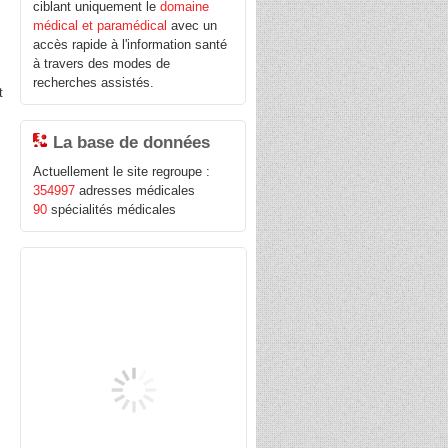
ciblant uniquement le
domaine
médical et paramédical
avec un
accès rapide à l'information santé
à travers des modes de
recherches assistés.
t
La base de données
Actuellement le site regroupe :
354997
adresses médicales
90
spécialités médicales