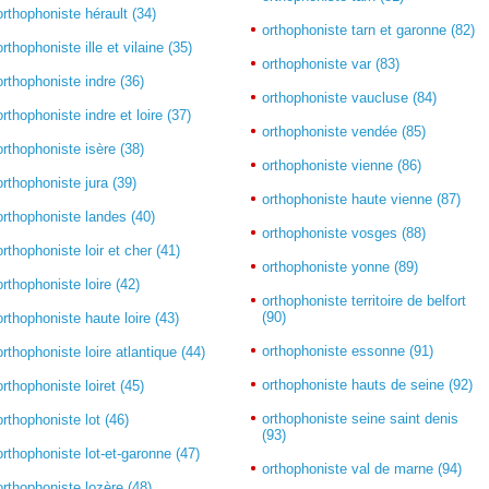
orthophoniste hérault (34)
orthophoniste tarn et garonne (82)
orthophoniste ille et vilaine (35)
orthophoniste var (83)
orthophoniste indre (36)
orthophoniste vaucluse (84)
orthophoniste indre et loire (37)
orthophoniste vendée (85)
orthophoniste isère (38)
orthophoniste vienne (86)
orthophoniste jura (39)
orthophoniste haute vienne (87)
orthophoniste landes (40)
orthophoniste vosges (88)
orthophoniste loir et cher (41)
orthophoniste yonne (89)
orthophoniste loire (42)
orthophoniste territoire de belfort
(90)
orthophoniste haute loire (43)
orthophoniste essonne (91)
orthophoniste loire atlantique (44)
orthophoniste hauts de seine (92)
orthophoniste loiret (45)
orthophoniste seine saint denis
orthophoniste lot (46)
(93)
orthophoniste lot-et-garonne (47)
orthophoniste val de marne (94)
orthophoniste lozère (48)