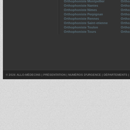
Orthophoniste Montpellier
Ortho
Orthophoniste Nantes
Ortho
Orthophoniste Nimes
Ortho
Orthophoniste Perpignan
Ortho
Orthophoniste Rennes
Ortho
Orthophoniste Saint-etienne
Ortho
Orthophoniste Toulon
Ortho
Orthophoniste Tours
Ortho
© 2026 ALLO-MÉDECINS |
PRÉSENTATION
|
NUMÉROS D'URGENCE
|
DÉPARTEMENTS
|