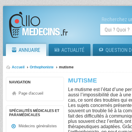
Recherchez un
ANNUAIRE
ACTUALITÉ
QUESTION D
Accueil
Orthophoniste
mutisme
MUTISME
NAVIGATION
Le mutisme est l’état d’une pe
Page d'accueil
aussi l’impossibilité due à un
cas, ce sont des troubles qui e
Les sujets concernés présente
souvent un trouble lié à la co
SPÉCIALITÉS MÉDICALES ET
PARAMÉDICALES
fait des difficultés à communi
plus souvent chez l’enfant, on
Médecins généralistes
thérapeutiques adaptées. Grâc
l’orthophoniste, on peut surpas