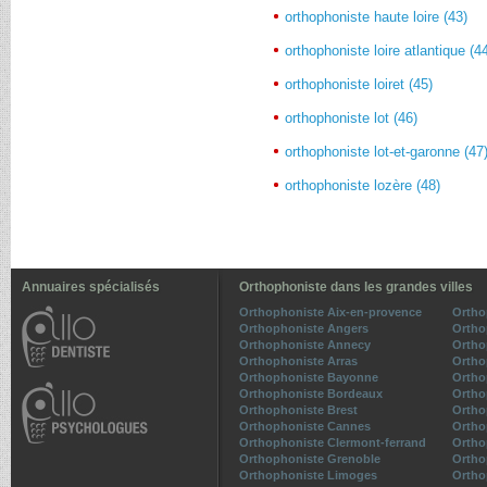
orthophoniste haute loire (43)
orthophoniste loire atlantique (4
orthophoniste loiret (45)
orthophoniste lot (46)
orthophoniste lot-et-garonne (47
orthophoniste lozère (48)
Annuaires spécialisés
Orthophoniste dans les grandes villes
Orthophoniste Aix-en-provence
Ortho
Orthophoniste Angers
Ortho
Orthophoniste Annecy
Ortho
Orthophoniste Arras
Ortho
Orthophoniste Bayonne
Ortho
Orthophoniste Bordeaux
Ortho
Orthophoniste Brest
Ortho
Orthophoniste Cannes
Ortho
Orthophoniste Clermont-ferrand
Ortho
Orthophoniste Grenoble
Ortho
Orthophoniste Limoges
Ortho