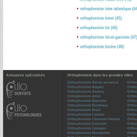
orthophoniste loire atlantique (4
orthophoniste loiret (45)
orthophoniste lot (46)
orthophoniste lot-et-garonne (47
orthophoniste lozère (48)
Annuaires spécialisés
Orthophoniste dans les grandes villes
Orthophoniste Aix-en-provence
Ortho
Orthophoniste Angers
Ortho
Orthophoniste Annecy
Ortho
Orthophoniste Arras
Ortho
Orthophoniste Bayonne
Ortho
Orthophoniste Bordeaux
Ortho
Orthophoniste Brest
Ortho
Orthophoniste Cannes
Ortho
Orthophoniste Clermont-ferrand
Ortho
Orthophoniste Grenoble
Ortho
Orthophoniste Limoges
Ortho
Orthophoniste Montpellier
Ortho