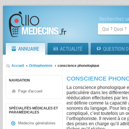
Recherchez un
ANNUAIRE
ACTUALITÉ
QUESTION D
Accueil
Orthophoniste
conscience phonologique
CONSCIENCE PHON
NAVIGATION
La conscience phonologique e
Page d'accueil
particulière dans les différent
rééducation effectuées par les
est définie comme la capacité 
sonores du langage. Pour les p
SPÉCIALITÉS MÉDICALES ET
PARAMÉDICALES
compliqué, c’est toutefois un o
l’orthophoniste. Il revient à ce
Médecins généralistes
des prises en charge qu’il attr
tâches qu’il réalise.