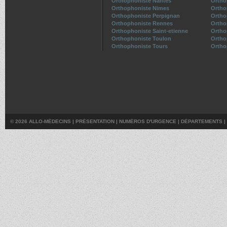
Orthophoniste Nantes
Ortho
Orthophoniste Nimes
Ortho
Orthophoniste Perpignan
Ortho
Orthophoniste Rennes
Ortho
Orthophoniste Saint-etienne
Ortho
Orthophoniste Toulon
Ortho
Orthophoniste Tours
Ortho
© 2026 ALLO-MÉDECINS |
PRÉSENTATION
|
NUMÉROS D'URGENCE
|
DÉPARTEMENTS
|