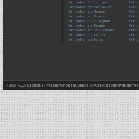
Orthophoniste Limoges
Ortho
Orthophoniste Montpellier
Ortho
Orthophoniste Nantes
Ortho
Orthophoniste Nimes
Ortho
Orthophoniste Perpignan
Ortho
Orthophoniste Rennes
Ortho
Orthophoniste Saint-etienne
Ortho
Orthophoniste Toulon
Ortho
Orthophoniste Tours
Ortho
© 2026 ALLO-MÉDECINS |
PRÉSENTATION
|
NUMÉROS D'URGENCE
|
DÉPARTEMENTS
|