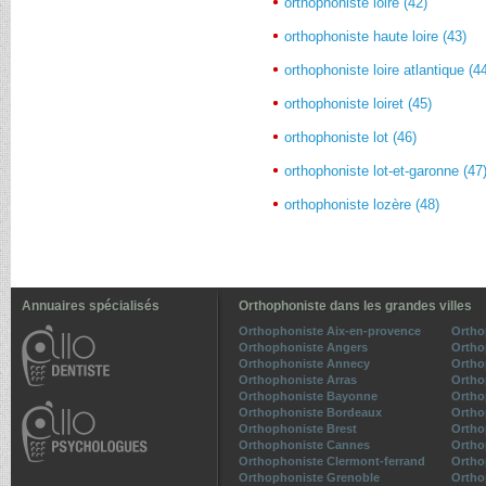
orthophoniste loire (42)
orthophoniste haute loire (43)
orthophoniste loire atlantique (4
orthophoniste loiret (45)
orthophoniste lot (46)
orthophoniste lot-et-garonne (47
orthophoniste lozère (48)
Annuaires spécialisés
Orthophoniste dans les grandes villes
Orthophoniste Aix-en-provence
Ortho
Orthophoniste Angers
Ortho
Orthophoniste Annecy
Ortho
Orthophoniste Arras
Ortho
Orthophoniste Bayonne
Ortho
Orthophoniste Bordeaux
Ortho
Orthophoniste Brest
Ortho
Orthophoniste Cannes
Ortho
Orthophoniste Clermont-ferrand
Ortho
Orthophoniste Grenoble
Ortho