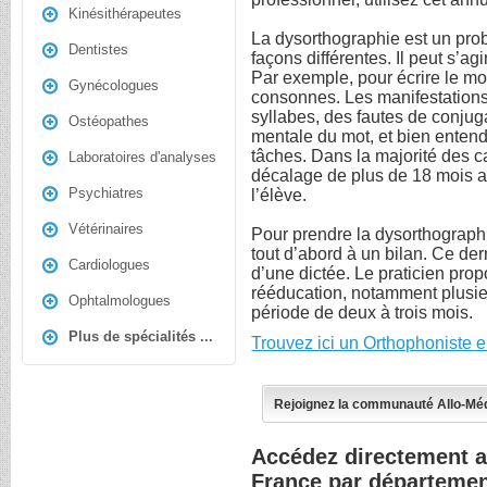
Kinésithérapeutes
La dysorthographie est un pro
Dentistes
façons différentes. Il peut s’ag
Par exemple, pour écrire le mot
Gynécologues
consonnes. Les manifestation
syllabes, des fautes de conjuga
Ostéopathes
mentale du mot, et bien entend
tâches. Dans la majorité des cas
Laboratoires d'analyses
décalage de plus de 18 mois a
Psychiatres
l’élève.
Vétérinaires
Pour prendre la dysorthograph
tout d’abord à un bilan. Ce de
Cardiologues
d’une dictée. Le praticien pro
rééducation, notamment plusi
Ophtalmologues
période de deux à trois mois.
Plus de spécialités ...
Trouvez ici un Orthophoniste 
Rejoignez la communauté Allo-Mé
Accédez directement a
France par départeme