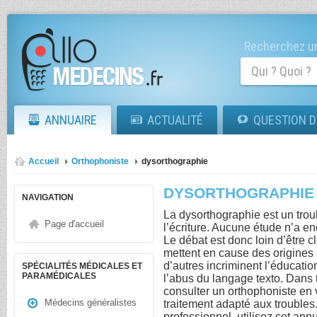
Recherchez un
ANNUAIRE
ACTUALITÉ
QUESTION D
Accueil
Orthophoniste
dysorthographie
DYSORTHOGRAPHIE
NAVIGATION
La dysorthographie est un trou
Page d'accueil
l’écriture. Aucune étude n’a en
Le débat est donc loin d’être cl
mettent en cause des origines 
d’autres incriminent l’éducat
SPÉCIALITÉS MÉDICALES ET
PARAMÉDICALES
l’abus du langage texto. Dans t
consulter un orthophoniste en
Médecins généralistes
traitement adapté aux troubles
professionnel, utilisez cet annu