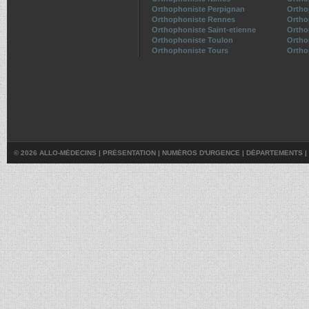
Orthophoniste Perpignan
Ortho
Orthophoniste Rennes
Ortho
Orthophoniste Saint-etienne
Ortho
Orthophoniste Toulon
Ortho
Orthophoniste Tours
Ortho
© 2026 ALLO-MÉDECINS |
PRÉSENTATION
|
NUMÉROS D'URGENCE
|
DÉPARTEMENTS
|