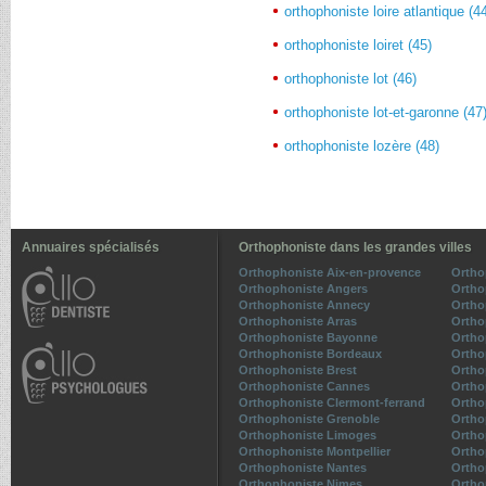
orthophoniste loire atlantique (4
orthophoniste loiret (45)
orthophoniste lot (46)
orthophoniste lot-et-garonne (47
orthophoniste lozère (48)
Annuaires spécialisés
Orthophoniste dans les grandes villes
Orthophoniste Aix-en-provence
Ortho
Orthophoniste Angers
Ortho
Orthophoniste Annecy
Ortho
Orthophoniste Arras
Ortho
Orthophoniste Bayonne
Ortho
Orthophoniste Bordeaux
Ortho
Orthophoniste Brest
Ortho
Orthophoniste Cannes
Ortho
Orthophoniste Clermont-ferrand
Ortho
Orthophoniste Grenoble
Ortho
Orthophoniste Limoges
Ortho
Orthophoniste Montpellier
Ortho
Orthophoniste Nantes
Ortho
Orthophoniste Nimes
Ortho