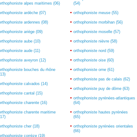
orthophoniste alpes maritimes (06)
(54)
orthophoniste ardèche (07)
orthophoniste meuse (55)
orthophoniste ardennes (08)
orthophoniste morbihan (56)
orthophoniste ariège (09)
orthophoniste moselle (57)
orthophoniste aube (10)
orthophoniste nièvre (58)
orthophoniste aude (11)
orthophoniste nord (59)
orthophoniste aveyron (12)
orthophoniste oise (60)
orthophoniste bouches du rhône
orthophoniste orne (61)
(13)
orthophoniste pas de calais (62)
orthophoniste calvados (14)
orthophoniste puy de dôme (63)
orthophoniste cantal (15)
orthophoniste pyrénées-atlantiques
orthophoniste charente (16)
(64)
orthophoniste charente maritime
orthophoniste hautes pyrénées
(17)
(65)
orthophoniste cher (18)
orthophoniste pyrénées orientales
(66)
orthophoniste corrèze (19)