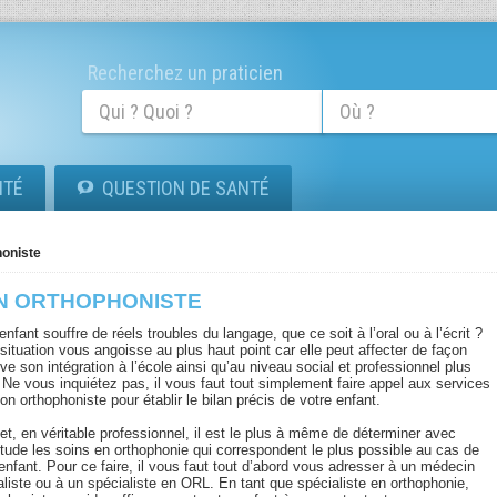
Recherchez un praticien
ITÉ
QUESTION DE SANTÉ
honiste
N ORTHOPHONISTE
enfant souffre de réels troubles du langage, que ce soit à l’oral ou à l’écrit ?
situation vous angoisse au plus haut point car elle peut affecter de façon
ve son intégration à l’école ainsi qu’au niveau social et professionnel plus
 Ne vous inquiétez pas, il vous faut tout simplement faire appel aux services
on orthophoniste pour établir le bilan précis de votre enfant.
et, en véritable professionnel, il est le plus à même de déterminer avec
itude les soins en orthophonie qui correspondent le plus possible au cas de
enfant. Pour ce faire, il vous faut tout d’abord vous adresser à un médecin
aliste ou à un spécialiste en ORL. En tant que spécialiste en orthophonie,