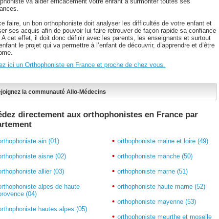
hophoniste va aider efficacement votre enfant à surmonter toutes ses
lances.
e faire, un bon orthophoniste doit analyser les difficultés de votre enfant et
ser ses acquis afin de pouvoir lui faire retrouver de façon rapide sa confiance
. A cet effet, il doit donc définir avec les parents, les enseignants et surtout
enfant le projet qui va permettre à l’enfant de découvrir, d’apprendre et d’être
ome.
ez ici un Orthophoniste en France et proche de chez vous.
joignez la communauté Allo-Médecins
dez directement aux orthophonistes en France par
artement
orthophoniste ain (01)
orthophoniste maine et loire (49)
orthophoniste aisne (02)
orthophoniste manche (50)
orthophoniste allier (03)
orthophoniste marne (51)
orthophoniste alpes de haute
orthophoniste haute marne (52)
provence (04)
orthophoniste mayenne (53)
orthophoniste hautes alpes (05)
orthophoniste meurthe et moselle