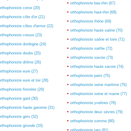
orthophoniste bas-rhin (67)
orthophoniste corse (20)
orthophoniste haut-rhin (68)
orthophoniste côte d'or (21)
orthophoniste rhône (69)
orthophoniste côtes d'armor (22)
orthophoniste haute saône (70)
orthophoniste creuse (23)
orthophoniste saône et loire (71)
orthophoniste dordogne (24)
orthophoniste sarthe (72)
orthophoniste doubs (25)
orthophoniste savoie (73)
orthophoniste drôme (26)
orthophoniste haute savoie (74)
orthophoniste eure (27)
orthophoniste paris (75)
orthophoniste eure et loir (28)
orthophoniste seine maritime (76)
orthophoniste finistère (29)
orthophoniste seine et marne (77)
orthophoniste gard (30)
orthophoniste yvelines (78)
orthophoniste haute garonne (31)
orthophoniste deux sèvres (79)
orthophoniste gers (32)
orthophoniste somme (80)
orthophoniste gironde (33)
orthophoniste tarn (81)