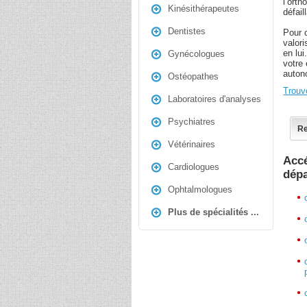
l’ort
Kinésithérapeutes
défail
Dentistes
Pour c
valori
en lui
Gynécologues
votre 
auton
Ostéopathes
Trouv
Laboratoires d'analyses
Psychiatres
Re
Vétérinaires
Accé
Cardiologues
dép
Ophtalmologues
Plus de spécialités ...