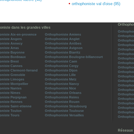
orthophoniste val d'oise (95)
Orthophon
oniste dans les grandes villes
Orthophon
oniste Aix-en-provence
Orthophoniste Amiens
Orthophon
oniste Angers
Orthophoniste Anglet
Orthophon
oniste Annecy
Orthophoniste Antibes
Orthophon
niste Arras
Orthophoniste Avignon
Orthophon
oniste Bayonne
Orthophoniste Biarritz
Orthophon
oniste Bordeaux
Orthophoniste Boulogne-billancourt
Orthophon
niste Brest
Orthophoniste Caen
Orthophon
oniste Cannes
Orthophoniste Cergy
Orthophon
niste Clermont-ferrand
Orthophoniste Dijon
Orthophon
oniste Grenoble
Orthophoniste Lille
Orthophon
oniste Limoges
Orthophoniste Metz
Orthophon
niste Montpellier
Orthophoniste Nancy
Orthophon
oniste Nantes
Orthophoniste Nice
Orthophon
oniste Nimes
Orthophoniste Orleans
Orthophon
oniste Perpignan
Orthophoniste Reims
Orthophon
oniste Rennes
Orthophoniste Rouen
Orthophon
niste Saint-etienne
Orthophoniste Strasbourg
Orthophon
oniste Toulon
Orthophoniste Toulouse
Orthophon
oniste Tours
Orthophoniste Versailles
Orthophon
Réseaux 