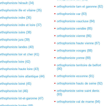
orthophoniste hérault (34)
orthophoniste tarn et garonne (82)
orthophoniste ille et vilaine (35)
orthophoniste var (83)
orthophoniste indre (36)
orthophoniste vaucluse (84)
orthophoniste indre et loire (37)
orthophoniste vendée (85)
orthophoniste isère (38)
orthophoniste vienne (86)
orthophoniste jura (39)
orthophoniste haute vienne (87)
orthophoniste landes (40)
orthophoniste vosges (88)
orthophoniste loir et cher (41)
orthophoniste yonne (89)
orthophoniste loire (42)
orthophoniste territoire de belfort
(90)
orthophoniste haute loire (43)
orthophoniste essonne (91)
orthophoniste loire atlantique (44)
orthophoniste hauts de seine (92)
orthophoniste loiret (45)
orthophoniste seine saint denis
orthophoniste lot (46)
(93)
orthophoniste lot-et-garonne (47)
orthophoniste val de marne (94)
orthophoniste lozère (48)