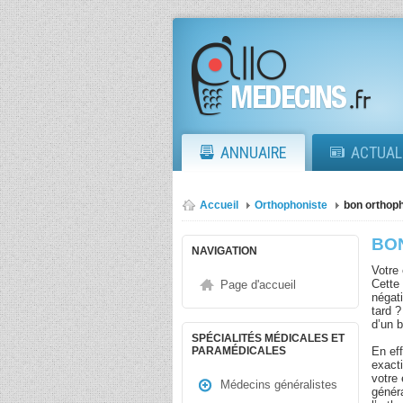
ANNUAIRE
ACTUAL
Accueil
Orthophoniste
bon orthop
BO
NAVIGATION
Votre 
Cette 
Page d'accueil
négati
tard ?
d’un b
SPÉCIALITÉS MÉDICALES ET
En eff
PARAMÉDICALES
exact
votre 
Médecins généralistes
génér