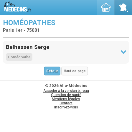
HOMÉOPATHES
Paris 1er - 75001
Belhassen Serge
Homéopathe
Retour
Haut de page
© 2026 Allo-Médecins
Accéder à la version bureau
Question de santé
Mentions légales
Contact
Inscrivez-vous