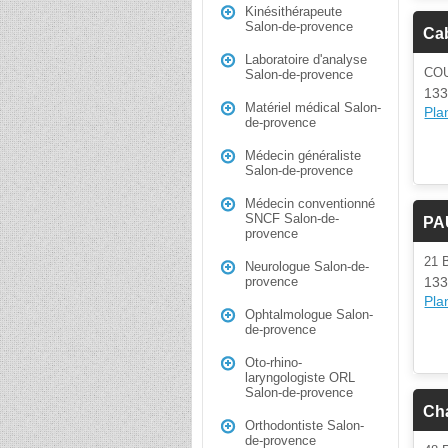
Kinésithérapeute
Salon-de-provence
Cab
Laboratoire d'analyse
CO
Salon-de-provence
133
Matériel médical Salon-
Plan
de-provence
Médecin généraliste
Salon-de-provence
Médecin conventionné
SNCF Salon-de-
PA
provence
21
Neurologue Salon-de-
133
provence
Plan
Ophtalmologue Salon-
de-provence
Oto-rhino-
laryngologiste ORL
Salon-de-provence
Ch
Orthodontiste Salon-
de-provence