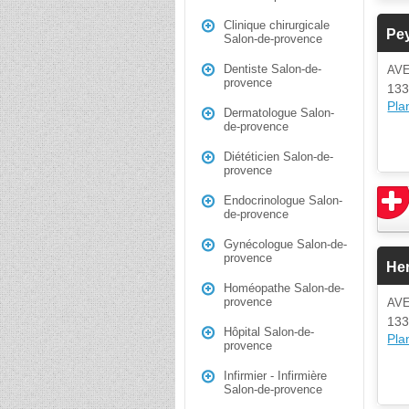
Clinique chirurgicale
Pey
Salon-de-provence
Dentiste Salon-de-
AV
provence
133
Plan
Dermatologue Salon-
de-provence
Diététicien Salon-de-
provence
Endocrinologue Salon-
de-provence
Gynécologue Salon-de-
provence
He
Homéopathe Salon-de-
provence
AV
133
Hôpital Salon-de-
Plan
provence
Infirmier - Infirmière
Salon-de-provence