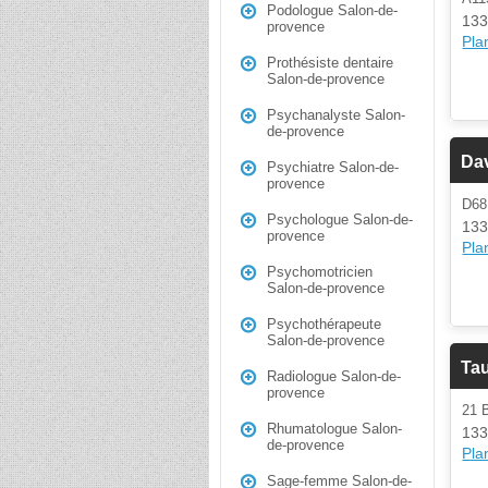
Podologue Salon-de-
133
provence
Plan
Prothésiste dentaire
Salon-de-provence
Psychanalyste Salon-
de-provence
Da
Psychiatre Salon-de-
provence
D6
Psychologue Salon-de-
133
provence
Plan
Psychomotricien
Salon-de-provence
Psychothérapeute
Salon-de-provence
Ta
Radiologue Salon-de-
provence
21
Rhumatologue Salon-
133
de-provence
Plan
Sage-femme Salon-de-