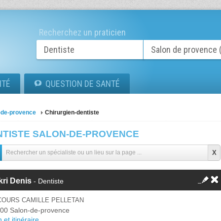
Recherchez un praticien
ITÉ
QUESTION DE SANTÉ
-de-provence
Chirurgien-dentiste
NTISTE SALON-DE-PROVENCE
ri Denis
- Dentiste
COURS CAMILLE PELLETAN
00 Salon-de-provence
 et itinéraire