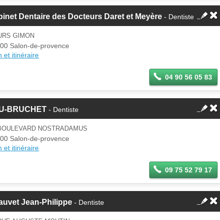
inet Dentaire des Docteurs Daret et Meyère
- Dentiste
URS GIMON
00 Salon-de-provence
 et itinéraire
04 90 56 05 83
U-BRUCHET
- Dentiste
 BOULEVARD NOSTRADAMUS
00 Salon-de-provence
 et itinéraire
09 75 52 79 17
auvet Jean-Philippe
- Dentiste