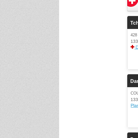
Tch
428
133
D
Da
CO
133
Plan