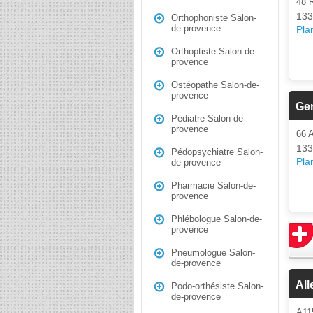
48
133
Orthophoniste Salon-
de-provence
Plan
Orthoptiste Salon-de-
provence
Ostéopathe Salon-de-
provence
Ge
Pédiatre Salon-de-
provence
66
133
Pédopsychiatre Salon-
Plan
de-provence
Pharmacie Salon-de-
provence
Phlébologue Salon-de-
provence
Pneumologue Salon-
de-provence
Al
Podo-orthésiste Salon-
de-provence
A1