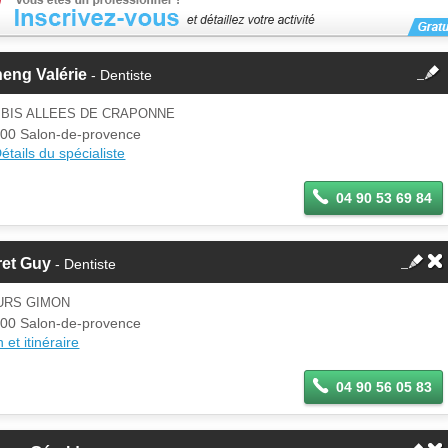
fermer
eng Valérie
- Dentiste
Cette fiche est la propriété
d'un membre.
 BIS ALLEES DE CRAPONNE
Se
00 Salon-de-provence
Si vous êtes ce membre, mettez à
connecter
étails du spécialiste
jour ces informations sur votre
espace Pro.
04 90 53 69 84
ret Guy
- Dentiste
URS GIMON
00 Salon-de-provence
 et itinéraire
04 90 56 05 83