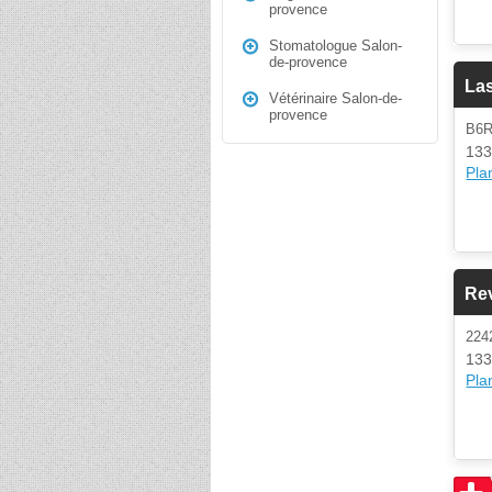
provence
Stomatologue Salon-
de-provence
La
Vétérinaire Salon-de-
provence
B6
133
Plan
Rev
22
133
Plan