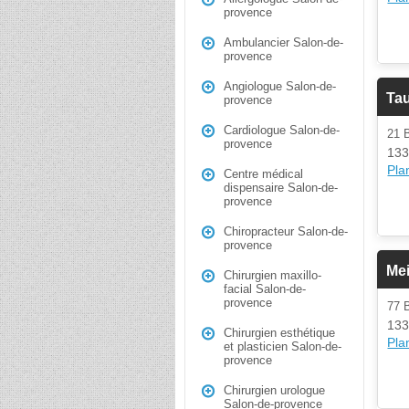
provence
Ambulancier Salon-de-
provence
Angiologue Salon-de-
Ta
provence
Cardiologue Salon-de-
21
provence
133
Plan
Centre médical
dispensaire Salon-de-
provence
Chiropracteur Salon-de-
provence
Mei
Chirurgien maxillo-
facial Salon-de-
provence
77
133
Chirurgien esthétique
Plan
et plasticien Salon-de-
provence
Chirurgien urologue
Salon-de-provence