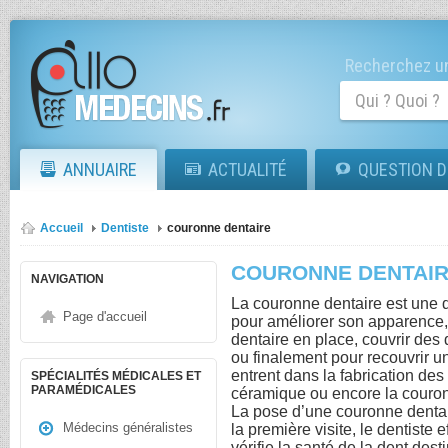
Recherchez un
ANNUAIRE
ACTUALITÉ
QUESTION D
Accueil
Dentiste
couronne dentaire
COURONNE DENTAI
NAVIGATION
La couronne dentaire est une de
Page d'accueil
pour améliorer son apparence, 
dentaire en place, couvrir des
ou finalement pour recouvrir u
entrent dans la fabrication des 
SPÉCIALITÉS MÉDICALES ET
PARAMÉDICALES
céramique ou encore la couro
La pose d’une couronne dentai
Médecins généralistes
la première visite, le dentiste
vérifie la santé de la dent des