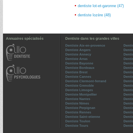
dentiste lot-et-garonne (47)
dentiste lozère (48)
Annuaires spécialisés
Dentiste dans les grandes villes
Dentiste Aix-en-provence
Denti
Dentiste Angers
Denti
Dentiste Annecy
Denti
Dentiste Arras
Denti
Dentiste Bayonne
Dentis
Dentiste Bordeaux
Denti
Dentiste Brest
Denti
Dentiste Cannes
Denti
Dentiste Clermont-ferrand
Denti
Dentiste Grenoble
Dentis
Dentiste Limoges
Denti
Dentiste Montpellier
Denti
Dentiste Nantes
Denti
Dentiste Nimes
Denti
Dentiste Perpignan
Denti
Dentiste Rennes
Denti
Dentiste Saint-etienne
Denti
Dentiste Toulon
Denti
Dentiste Tours
Dentis