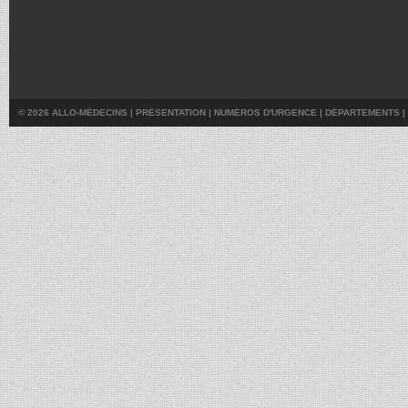
© 2026 ALLO-MÉDECINS |
PRÉSENTATION
|
NUMÉROS D'URGENCE
|
DÉPARTEMENTS
|