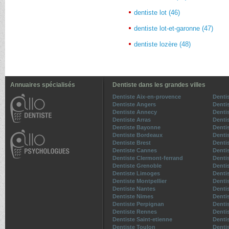
dentiste lot (46)
dentiste lot-et-garonne (47)
dentiste lozère (48)
Annuaires spécialisés
Dentiste dans les grandes villes
Dentiste Aix-en-provence
Denti
Dentiste Angers
Denti
Dentiste Annecy
Denti
Dentiste Arras
Denti
Dentiste Bayonne
Dentis
Dentiste Bordeaux
Denti
Dentiste Brest
Denti
Dentiste Cannes
Denti
Dentiste Clermont-ferrand
Denti
Dentiste Grenoble
Dentis
Dentiste Limoges
Denti
Dentiste Montpellier
Denti
Dentiste Nantes
Denti
Dentiste Nimes
Denti
Dentiste Perpignan
Denti
Dentiste Rennes
Denti
Dentiste Saint-etienne
Denti
Dentiste Toulon
Denti