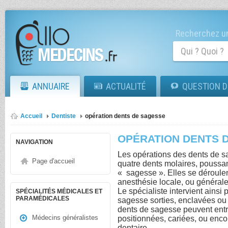
Recherchez un
ANNUAIRE
ACTUALITÉ
QUESTION D
Accueil
Dentiste
opération dents de sagesse
OPÉRATION DENTS 
NAVIGATION
Les opérations des dents de sa
Page d'accueil
quatre dents molaires, poussan
« sagesse ». Elles se déroulen
anesthésie locale, ou générale,
Le spécialiste intervient ainsi
SPÉCIALITÉS MÉDICALES ET
PARAMÉDICALES
sagesse sorties, enclavées ou 
dents de sagesse peuvent entra
Médecins généralistes
positionnées, cariées, ou encor
dentaire.