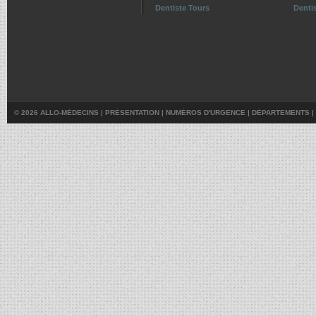
Dentiste Tours
Dentis
© 2026 ALLO-MÉDECINS |
PRÉSENTATION
|
NUMÉROS D'URGENCE
|
DÉPARTEMENTS
|