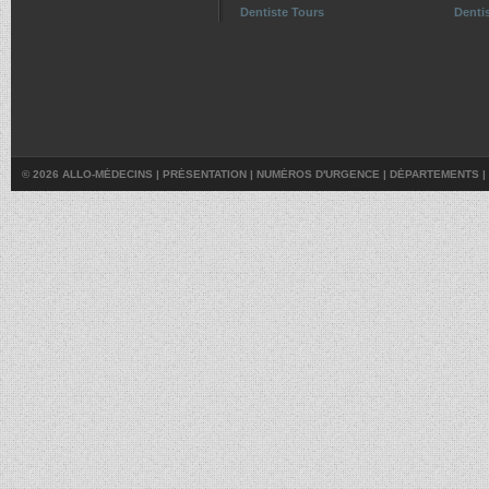
Dentiste Tours
Dentis
© 2026 ALLO-MÉDECINS |
PRÉSENTATION
|
NUMÉROS D'URGENCE
|
DÉPARTEMENTS
|