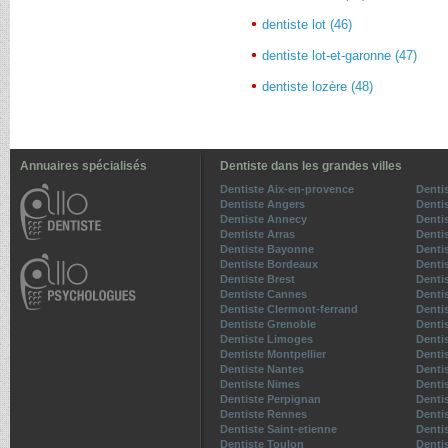
dentiste lot (46)
dentiste lot-et-garonne (47)
dentiste lozère (48)
Annuaires spécialisés
Dentiste dans les grandes villes
Dentiste Aix-en-provence
Denti
Dentiste Angers
Denti
Dentiste Annecy
Denti
Dentiste Arras
Denti
Dentiste Bayonne
Dentis
Dentiste Bordeaux
Denti
Dentiste Brest
Denti
Dentiste Cannes
Denti
Dentiste Clermont-ferrand
Denti
Dentiste Grenoble
Dentis
Dentiste Limoges
Denti
Dentiste Montpellier
Denti
Dentiste Nantes
Denti
Dentiste Nimes
Denti
Dentiste Perpignan
Denti
Dentiste Rennes
Denti
Dentiste Saint-etienne
Denti
Dentiste Toulon
Denti