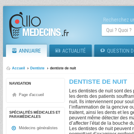
Recherchez un
ANNUAIRE
ACTUALITÉ
QUESTION D
Accueil
Dentiste
dentiste de nuit
DENTISTE DE NUIT
NAVIGATION
Les dentistes de nuit sont des
Page d'accueil
les dents des patients souffra
nuit. Ils interviennent pour sou
l’inflammation de la gencive o
traitent, ainsi les dents et le
SPÉCIALITÉS MÉDICALES ET
PARAMÉDICALES
peuvent même détecter des mal
d’affecter l'état de la bouche d
Médecins généralistes
Les dentistes de nuit peuvent r
permettant d’examiner profond