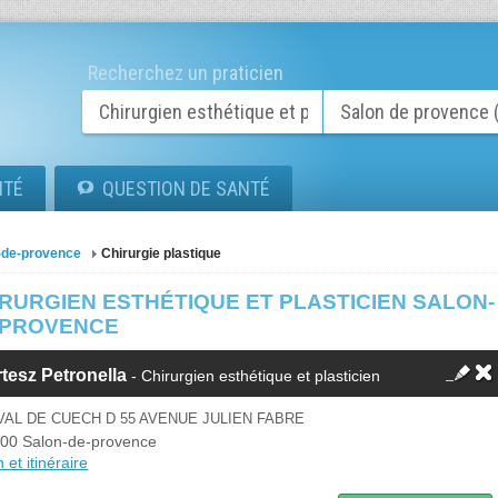
Recherchez un praticien
ITÉ
QUESTION DE SANTÉ
-de-provence
Chirurgie plastique
RURGIEN ESTHÉTIQUE ET PLASTICIEN SALON-
-PROVENCE
tesz Petronella
- Chirurgien esthétique et plasticien
VAL DE CUECH D 55 AVENUE JULIEN FABRE
00 Salon-de-provence
 et itinéraire