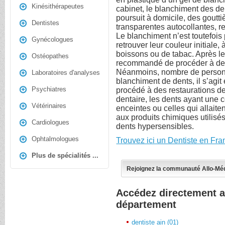
Kinésithérapeutes
cabinet, le blanchiment des de
poursuit à domicile, des goutt
Dentistes
transparentes autocollantes, r
Le blanchiment n’est toutefoi
Gynécologues
retrouver leur couleur initiale
boissons ou de tabac. Après le
Ostéopathes
recommandé de procéder à des 
Néanmoins, nombre de personn
Laboratoires d'analyses
blanchiment de dents, il s’agi
Psychiatres
procédé à des restaurations de
dentaire, les dents ayant une c
Vétérinaires
enceintes ou celles qui allaite
aux produits chimiques utilisé
Cardiologues
dents hypersensibles.
Ophtalmologues
Trouvez ici un Dentiste en Fra
Plus de spécialités ...
Rejoignez la communauté Allo-Mé
Accédez directement a
département
dentiste ain (01)