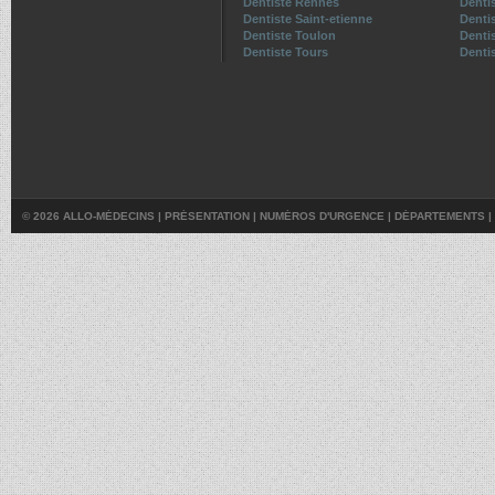
Dentiste Rennes
Denti
Dentiste Saint-etienne
Denti
Dentiste Toulon
Denti
Dentiste Tours
Dentis
© 2026 ALLO-MÉDECINS |
PRÉSENTATION
|
NUMÉROS D'URGENCE
|
DÉPARTEMENTS
|