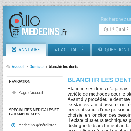
Recherchez un
ANNUAIRE
ACTUALITÉ
QUESTION D
Accueil
Dentiste
blanchir les dents
BLANCHIR LES DEN
NAVIGATION
Blanchir ses dents n’a jamais 
Page d'accueil
variété de méthodes pour le bl
Avant d’y procéder, le dentiste
existantes, afin d’assurer un ré
peuvent varier d’une personne 
SPÉCIALITÉS MÉDICALES ET
PARAMÉDICALES
choisie, en fonction des besoi
Il existe plusieurs techniques
Médecins généralistes
distingue le blanchiment au fau
en plastique d’un gel de blan