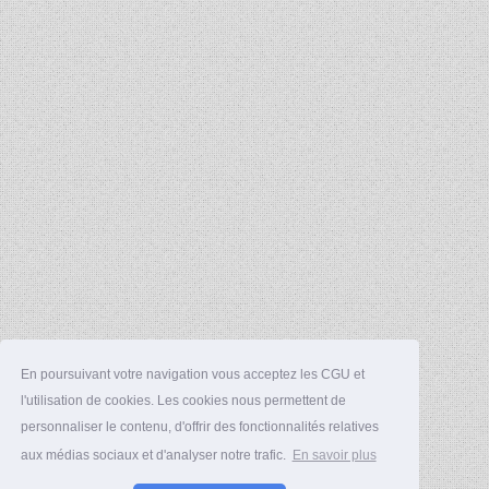
En poursuivant votre navigation vous acceptez les CGU et
l'utilisation de cookies. Les cookies nous permettent de
personnaliser le contenu, d'offrir des fonctionnalités relatives
aux médias sociaux et d'analyser notre trafic.
En savoir plus