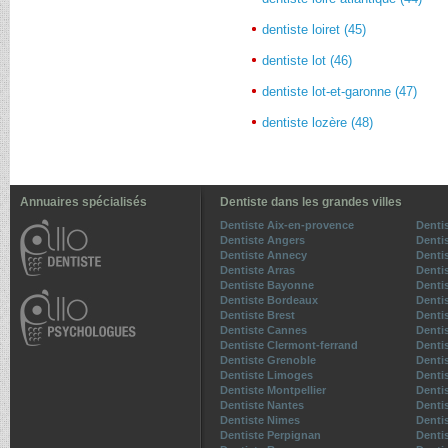
dentiste loiret (45)
dentiste lot (46)
dentiste lot-et-garonne (47)
dentiste lozère (48)
Annuaires spécialisés
Dentiste dans les grandes villes
Dentiste Aix-en-provence
Denti
Dentiste Angers
Denti
Dentiste Annecy
Denti
Dentiste Arras
Denti
Dentiste Bayonne
Dentis
Dentiste Bordeaux
Denti
Dentiste Brest
Denti
Dentiste Cannes
Denti
Dentiste Clermont-ferrand
Denti
Dentiste Grenoble
Dentis
Dentiste Limoges
Denti
Dentiste Montpellier
Denti
Dentiste Nantes
Denti
Dentiste Nimes
Denti
Dentiste Perpignan
Denti