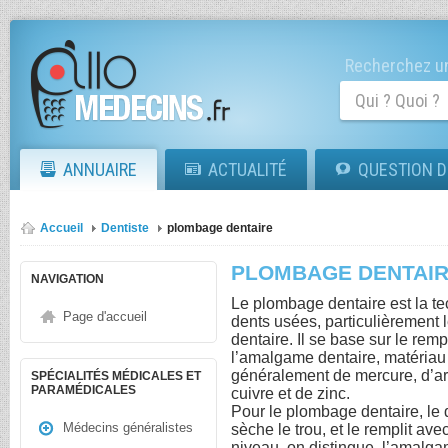
Recherchez un
ANNUAIRE
ACTUALITÉ
QUESTION D
Accueil
Dentiste
plombage dentaire
PLOMBAGE DENTAI
NAVIGATION
Le plombage dentaire est la te
Page d'accueil
dents usées, particulièrement l
dentaire. Il se base sur le r
l’amalgame dentaire, matériau
généralement de mercure, d’arg
SPÉCIALITÉS MÉDICALES ET
PARAMÉDICALES
cuivre et de zinc.
Pour le plombage dentaire, le d
Médecins généralistes
sèche le trou, et le remplit av
niveau, on distingue, l’amalga