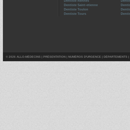
Dentiste Rennes
Denti
Dentiste Saint-etienne
Denti
Dentiste Toulon
Denti
Dentiste Tours
Dentis
© 2026 ALLO-MÉDECINS |
PRÉSENTATION
|
NUMÉROS D'URGENCE
|
DÉPARTEMENTS
|