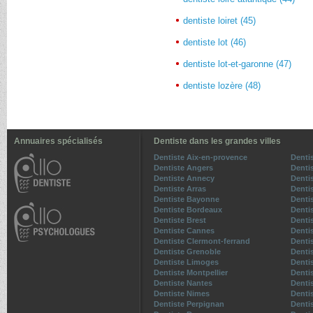
dentiste loiret (45)
dentiste lot (46)
dentiste lot-et-garonne (47)
dentiste lozère (48)
Annuaires spécialisés
Dentiste dans les grandes villes
Dentiste Aix-en-provence
Denti
Dentiste Angers
Denti
Dentiste Annecy
Denti
Dentiste Arras
Denti
Dentiste Bayonne
Dentis
Dentiste Bordeaux
Denti
Dentiste Brest
Denti
Dentiste Cannes
Denti
Dentiste Clermont-ferrand
Denti
Dentiste Grenoble
Dentis
Dentiste Limoges
Denti
Dentiste Montpellier
Denti
Dentiste Nantes
Denti
Dentiste Nimes
Denti
Dentiste Perpignan
Denti