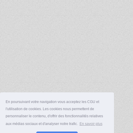
En poursuivant votre navigation vous acceptez les CGU et
l'utilisation de cookies. Les cookies nous permettent de
personnaliser le contenu, d'offrir des fonctionnalités relatives
aux médias sociaux et d'analyser notre trafic.
En savoir plus