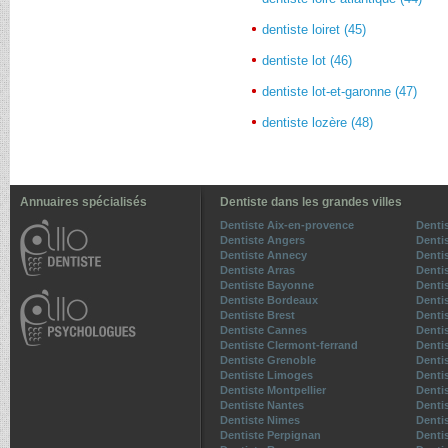
dentiste loiret (45)
dentiste lot (46)
dentiste lot-et-garonne (47)
dentiste lozère (48)
Annuaires spécialisés
Dentiste dans les grandes villes
Dentiste Aix-en-provence
Denti
Dentiste Angers
Denti
Dentiste Annecy
Denti
Dentiste Arras
Denti
Dentiste Bayonne
Dentis
Dentiste Bordeaux
Denti
Dentiste Brest
Denti
Dentiste Cannes
Denti
Dentiste Clermont-ferrand
Denti
Dentiste Grenoble
Dentis
Dentiste Limoges
Denti
Dentiste Montpellier
Denti
Dentiste Nantes
Denti
Dentiste Nimes
Denti
Dentiste Perpignan
Denti