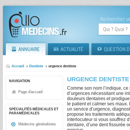
Recherchez un
ANNUAIRE
ACTUALITÉ
QUESTION D
Accueil
Dentiste
urgence dentiste
URGENCE DENTISTE
NAVIGATION
Comme son nom l’indique, ce sp
Page d'accueil
d’urgences nécessitant une int
douleurs dentaires et prodigue
le patient et calmer ses maux. 
un service d’urgence, diagnosti
SPÉCIALITÉS MÉDICALES ET
PARAMÉDICALES
propose les traitements adéquat
interlocuteur si vous souffrez 
Médecins généralistes
dentaire, d’une dent fissurée
gencive.