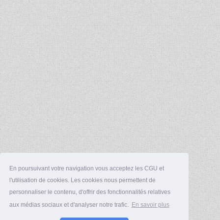
En poursuivant votre navigation vous acceptez les CGU et
l'utilisation de cookies. Les cookies nous permettent de
personnaliser le contenu, d'offrir des fonctionnalités relatives
aux médias sociaux et d'analyser notre trafic.
En savoir plus