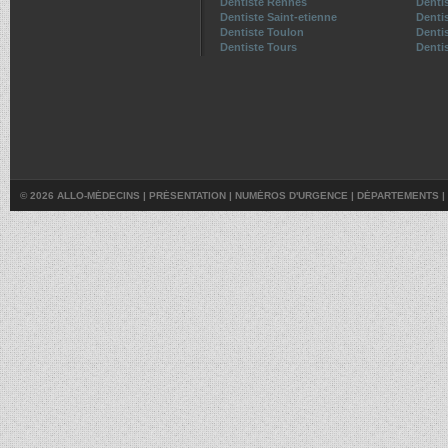
Dentiste Rennes
Denti
Dentiste Saint-etienne
Denti
Dentiste Toulon
Denti
Dentiste Tours
Dentis
© 2026 ALLO-MÉDECINS |
PRÉSENTATION
|
NUMÉROS D'URGENCE
|
DÉPARTEMENTS
|