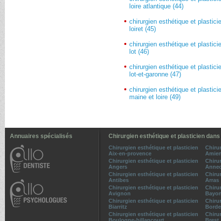
loire atlantique (44)
chirurgien esthétique et plastici
loiret (45)
chirurgien esthétique et plastici
lot (46)
chirurgien esthétique et plastici
lot-et-garonne (47)
chirurgien esthétique et plastici
maine et loire (49)
Annuaires spécialisés
Chirurgien esthétique et plasticien dans
Chirurgien esthétique et plasticien
Chirur
Aix-en-provence
Amie
Chirurgien esthétique et plasticien
Chirur
Angers
Anne
Chirurgien esthétique et plasticien
Chirur
Antibes
Arras
Chirurgien esthétique et plasticien
Chirur
Avignon
Bayo
Chirurgien esthétique et plasticien
Chirur
Biarritz
Borde
Chirurgien esthétique et plasticien
Chirur
Boulogne-billancourt
Brest