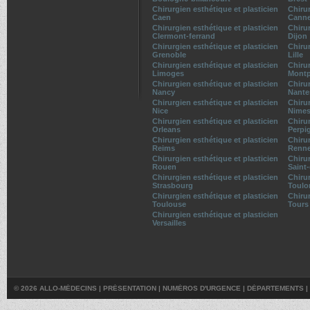
Chirurgien esthétique et plasticien
Chirur
Caen
Cann
Chirurgien esthétique et plasticien
Chirur
Clermont-ferrand
Dijon
Chirurgien esthétique et plasticien
Chirur
Grenoble
Lille
Chirurgien esthétique et plasticien
Chirur
Limoges
Montp
Chirurgien esthétique et plasticien
Chirur
Nancy
Nante
Chirurgien esthétique et plasticien
Chirur
Nice
Nime
Chirurgien esthétique et plasticien
Chirur
Orleans
Perpi
Chirurgien esthétique et plasticien
Chirur
Reims
Renn
Chirurgien esthétique et plasticien
Chirur
Rouen
Saint
Chirurgien esthétique et plasticien
Chirur
Strasbourg
Toulo
Chirurgien esthétique et plasticien
Chirur
Toulouse
Tours
Chirurgien esthétique et plasticien
Versailles
© 2026 ALLO-MÉDECINS |
PRÉSENTATION
|
NUMÉROS D'URGENCE
|
DÉPARTEMENTS
|