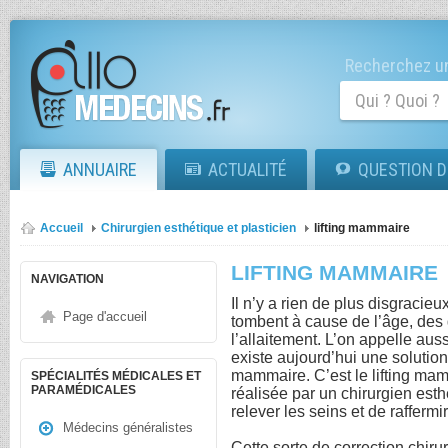
Recherchez un
ANNUAIRE
ACTUALITÉ
QUESTION D
Accueil
Chirurgien esthétique et plasticien
lifting mammaire
LIFTING MAMMAIRE
NAVIGATION
Il n’y a rien de plus disgraci
Page d'accueil
tombent à cause de l’âge, des
l’allaitement. L’on appelle au
existe aujourd’hui une solution
mammaire. C’est le lifting mam
SPÉCIALITÉS MÉDICALES ET
PARAMÉDICALES
réalisée par un chirurgien esth
relever les seins et de raffermir
Médecins généralistes
Cette sorte de correction chirur