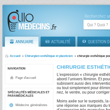
Recherchez un
ANNUAIRE
ACTUALITÉ
QUESTION D
Accueil
Chirurgien esthétique et plasticien
chirurgie esthétique 
CHIRURGIE ESTHÉT
NAVIGATION
L’expression « chirurgie esthé
Page d'accueil
abord l’univers féminin. Et p
subissent aussi des interventi
ou tout simplement pour élimine
nez, le ventre, ou pour corriger
SPÉCIALITÉS MÉDICALES ET
PARAMÉDICALES
Moins axée sur le surpoids, la
Médecins généralistes
une réponse aux marques du t
d’expression très marquées fon