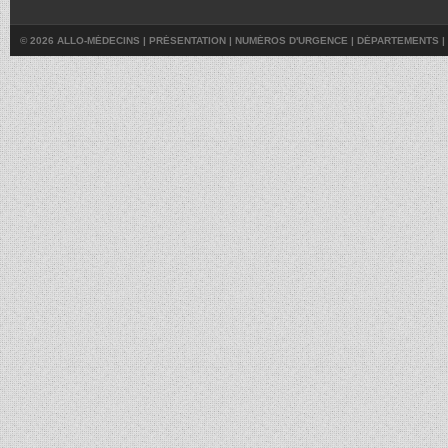
© 2026 ALLO-MÉDECINS |
PRÉSENTATION
|
NUMÉROS D'URGENCE
|
DÉPARTEMENTS
|