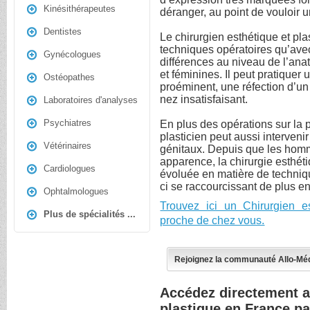
Kinésithérapeutes
déranger, au point de vouloir un
Dentistes
Le chirurgien esthétique et pl
techniques opératoires qu’ave
Gynécologues
différences au niveau de l’ana
et féminines. Il peut pratiquer
Ostéopathes
proéminent, une réfection d’un
nez insatisfaisant.
Laboratoires d'analyses
Psychiatres
En plus des opérations sur la p
plasticien peut aussi interveni
Vétérinaires
génitaux. Depuis que les homm
apparence, la chirurgie esthé
Cardiologues
évoluée en matière de techniqu
ci se raccourcissant de plus en
Ophtalmologues
Trouvez ici un Chirurgien e
Plus de spécialités ...
proche de chez vous.
Rejoignez la communauté Allo-Mé
Accédez directement au
plastique en France p