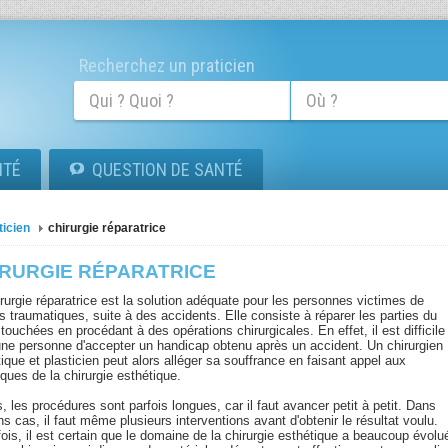
Recherchez un praticien
ITÉ
QUESTION DE SANTÉ
ticien
chirurgie réparatrice
IRURGIE RÉPARATRICE
rurgie réparatrice est la solution adéquate pour les personnes victimes de
s traumatiques, suite à des accidents. Elle consiste à réparer les parties du
touchées en procédant à des opérations chirurgicales. En effet, il est difficile
une personne d'accepter un handicap obtenu après un accident. Un chirurgien
ique et plasticien peut alors alléger sa souffrance en faisant appel aux
ques de la chirurgie esthétique.
, les procédures sont parfois longues, car il faut avancer petit à petit. Dans
ns cas, il faut même plusieurs interventions avant d'obtenir le résultat voulu.
ois, il est certain que le domaine de la chirurgie esthétique a beaucoup évolu