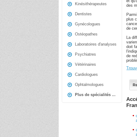
et qu
Kinésithérapeutes
des m
Dentistes
Parmi 
plus 
cancer
Gynécologues
de ce
Ostéopathes
La dif
varien
Laboratoires d'analyses
doit 
l'indi
Psychiatres
de red
probl
Vétérinaires
Trouv
Cardiologues
Ophtalmologues
Re
Plus de spécialités ...
Accé
Fra