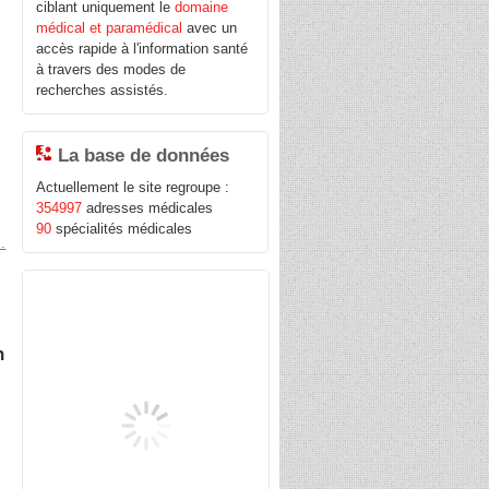
ciblant uniquement le
domaine
médical et paramédical
avec un
accès rapide à l'information santé
à travers des modes de
s
recherches assistés.
La base de données
Actuellement le site regroupe :
354997
adresses médicales
90
spécialités médicales
.
n