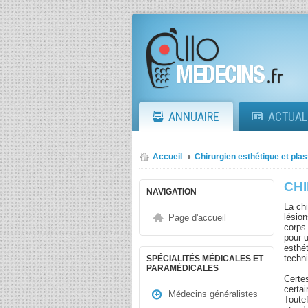
ANNUAIRE
ACTUAL
Accueil
Chirurgien esthétique et plas
CH
NAVIGATION
La chi
lésion
Page d'accueil
corps 
pour 
esthét
techni
SPÉCIALITÉS MÉDICALES ET
PARAMÉDICALES
Certes
certai
Médecins généralistes
Toutef