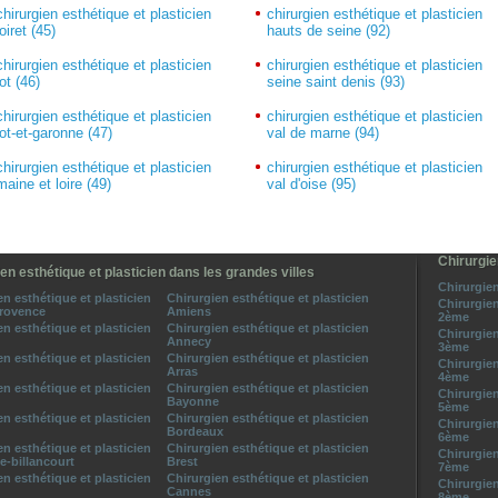
chirurgien esthétique et plasticien
chirurgien esthétique et plasticien
loiret (45)
hauts de seine (92)
chirurgien esthétique et plasticien
chirurgien esthétique et plasticien
lot (46)
seine saint denis (93)
chirurgien esthétique et plasticien
chirurgien esthétique et plasticien
lot-et-garonne (47)
val de marne (94)
chirurgien esthétique et plasticien
chirurgien esthétique et plasticien
maine et loire (49)
val d'oise (95)
Chirurgie
en esthétique et plasticien dans les grandes villes
Chirurgien
en esthétique et plasticien
Chirurgien esthétique et plasticien
Chirurgien
provence
Amiens
2ème
en esthétique et plasticien
Chirurgien esthétique et plasticien
Chirurgien
Annecy
3ème
en esthétique et plasticien
Chirurgien esthétique et plasticien
Chirurgien
Arras
4ème
en esthétique et plasticien
Chirurgien esthétique et plasticien
Chirurgien
Bayonne
5ème
en esthétique et plasticien
Chirurgien esthétique et plasticien
Chirurgien
Bordeaux
6ème
en esthétique et plasticien
Chirurgien esthétique et plasticien
Chirurgien
-billancourt
Brest
7ème
en esthétique et plasticien
Chirurgien esthétique et plasticien
Chirurgien
Cannes
8ème