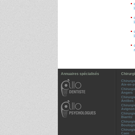
Annuaires spécialisés
Chirurgi
Chirurgi
Aix-en-
Chirurgi
Angers
Chirurgi
Antibes
Chirurgi
Avignon
Chirurgi
Biarritz
Chirurgi
Boulogne
Chirurgi
Caen