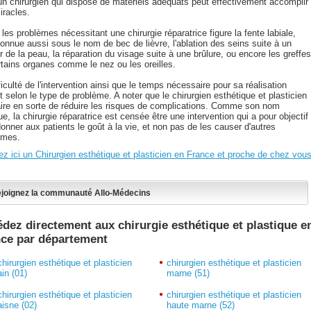
'un chirurgien qui dispose de matériels adéquats peut effectivement accomplir
iracles.
les problèmes nécessitant une chirurgie réparatrice figure la fente labiale,
connue aussi sous le nom de bec de lièvre, l'ablation des seins suite à un
 de la peau, la réparation du visage suite à une brûlure, ou encore les greffe
rtains organes comme le nez ou les oreilles.
ficulté de l'intervention ainsi que le temps nécessaire pour sa réalisation
t selon le type de problème. A noter que le chirurgien esthétique et plasticien
faire en sorte de réduire les risques de complications. Comme son nom
que, la chirurgie réparatrice est censée être une intervention qui a pour objectif
onner aux patients le goût à la vie, et non pas de les causer d'autres
èmes.
ez ici un Chirurgien esthétique et plasticien en France et proche de chez vous
joignez la communauté Allo-Médecins
dez directement aux chirurgie esthétique et plastique e
nce par département
chirurgien esthétique et plasticien
chirurgien esthétique et plasticien
ain (01)
marne (51)
chirurgien esthétique et plasticien
chirurgien esthétique et plasticien
aisne (02)
haute marne (52)