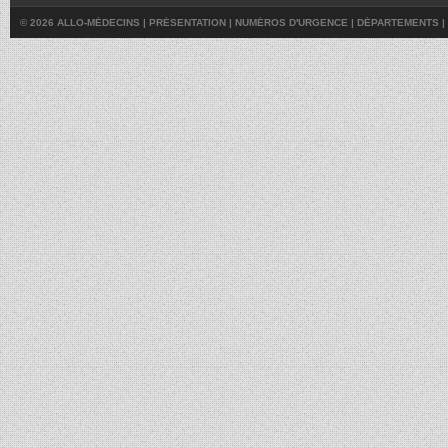
© 2026 ALLO-MÉDECINS |
PRÉSENTATION
|
NUMÉROS D'URGENCE
|
DÉPARTEMENTS
|