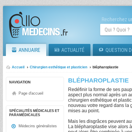
Recherchez un
ANNUAIRE
ACTUALITÉ
QUESTION D
Accueil
Chirurgien esthétique et plasticien
blépharoplastie
BLÉPHAROPLASTIE
NAVIGATION
Redéfinir la forme de ses paup
Page d'accueil
aspect plus normal après un acc
chirurgien esthétique et plasti
nouveau votre regard dans la g
mises au point.
SPÉCIALITÉS MÉDICALES ET
PARAMÉDICALES
Mais les disgrâces peuvent auss
Médecins généralistes
La blépharoplastie vise alors à
peut alors être combinée à une 