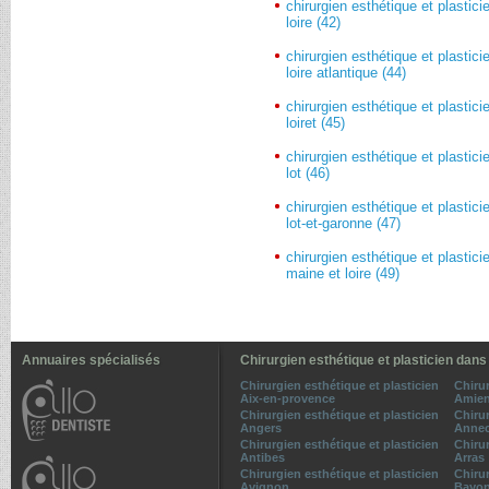
chirurgien esthétique et plastici
loire (42)
chirurgien esthétique et plastici
loire atlantique (44)
chirurgien esthétique et plastici
loiret (45)
chirurgien esthétique et plastici
lot (46)
chirurgien esthétique et plastici
lot-et-garonne (47)
chirurgien esthétique et plastici
maine et loire (49)
Annuaires spécialisés
Chirurgien esthétique et plasticien dans
Chirurgien esthétique et plasticien
Chirur
Aix-en-provence
Amie
Chirurgien esthétique et plasticien
Chirur
Angers
Anne
Chirurgien esthétique et plasticien
Chirur
Antibes
Arras
Chirurgien esthétique et plasticien
Chirur
Avignon
Bayo