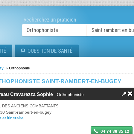
Recherchez un praticien
ITÉ
QUESTION DE SANTÉ
ey
Orthophonie
THOPHONISTE SAINT-RAMBERT-EN-BUGEY
reau Cravarezza Sophie
- Orthophoniste
PL DES ANCIENS COMBATTANTS
30 Saint-rambert-en-bugey
 et itinéraire
04 74 36 35 12