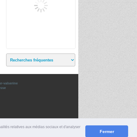
r-valserine
esse
nalités relatives aux médias sociaux et d'analyser
Fermer
S
|
MENTIONS LÉGALES
|
CONTACT