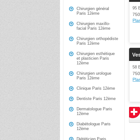
95
Chirurgien général
Paris 12ème
750
Plan
Chirurgien maxillo-
facial Paris 12ème
Chirurgien orthopédiste
Paris 12ème
Chirurgien esthétique
Ve
et plasticien Paris
12ème
58 
750
Chirurgien urologue
Paris 12ème
Plan
Clinique Paris 12ème
Dentiste Paris 12ème
Dermatologue Paris
12ème
Diabétologue Paris
12ème
Diététicien Paris