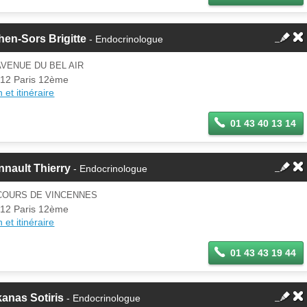
en-Sors Brigitte
- Endocrinologue
AVENUE DU BEL AIR
12 Paris 12ème
 et itinéraire
01 43 40 13 14
nault Thierry
- Endocrinologue
 COURS DE VINCENNES
12 Paris 12ème
 et itinéraire
01 43 43 19 44
anas Sotiris
- Endocrinologue