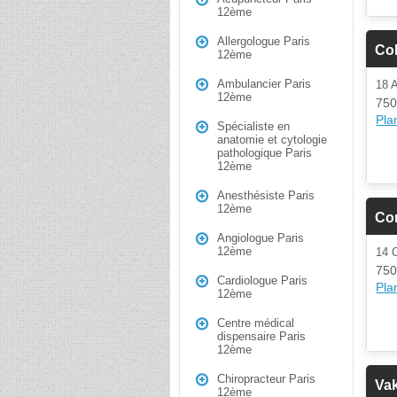
12ème
Allergologue Paris
Coh
12ème
Ambulancier Paris
18 
12ème
750
Plan
Spécialiste en
anatomie et cytologie
pathologique Paris
12ème
Anesthésiste Paris
12ème
Con
Angiologue Paris
12ème
14
750
Cardiologue Paris
Plan
12ème
Centre médical
dispensaire Paris
12ème
Chiropracteur Paris
Vak
12ème