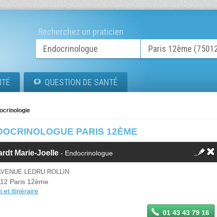
Recherchez un praticien
ITÉ
QUESTION DE SANTÉ
ocrinologie
DOCRINOLOGUE PARIS 12ÈME
rdt Marie-Joelle
- Endocrinologue
AVENUE LEDRU ROLLIN
12 Paris 12ème
 et itinéraire
01 43 43 79 16