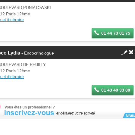
 BOULEVARD PONIATOWSKI
12 Paris 12ème
 et itinéraire
01 44 73 01 75
sco Lydia
- Endocrinologue
BOULEVARD DE REUILLY
12 Paris 12ème
 et itinéraire
01 43 40 33 80