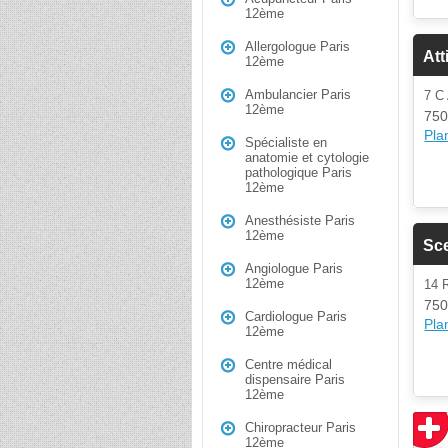
12ème
Allergologue Paris
Att
12ème
Ambulancier Paris
7 C
12ème
750
Plan
Spécialiste en
anatomie et cytologie
pathologique Paris
12ème
Anesthésiste Paris
12ème
Sc
Angiologue Paris
12ème
14 
750
Cardiologue Paris
Plan
12ème
Centre médical
dispensaire Paris
12ème
Chiropracteur Paris
12ème