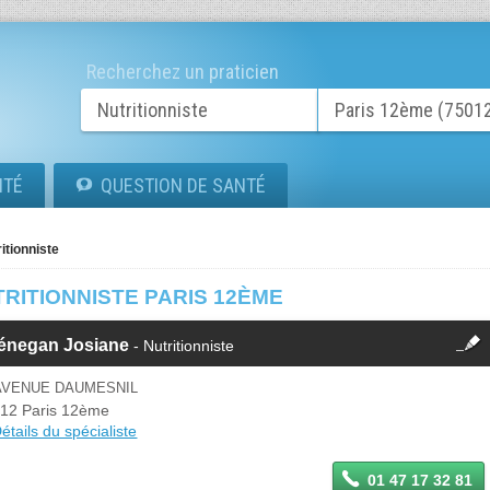
Recherchez un praticien
ITÉ
QUESTION DE SANTÉ
itionniste
RITIONNISTE PARIS 12ÈME
fermer
énegan Josiane
- Nutritionniste
Cette fiche est la propriété
d'un membre.
 AVENUE DAUMESNIL
Se
12 Paris 12ème
Si vous êtes ce membre, mettez à
connecter
étails du spécialiste
jour ces informations sur votre
espace Pro.
01 47 17 32 81