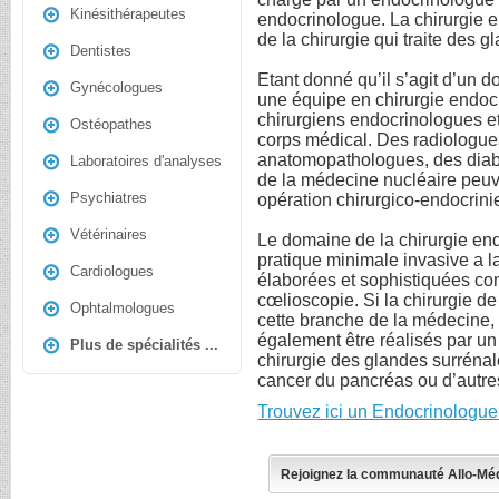
Kinésithérapeutes
endocrinologue. La chirurgie e
de la chirurgie qui traite des 
Dentistes
Etant donné qu’il s’agit d’un d
Gynécologues
une équipe en chirurgie endoc
chirurgiens endocrinologues et
Ostéopathes
corps médical. Des radiologue
anatomopathologues, des diab
Laboratoires d'analyses
de la médecine nucléaire peuve
Psychiatres
opération chirurgico-endocrini
Vétérinaires
Le domaine de la chirurgie en
pratique minimale invasive a l
Cardiologues
élaborées et sophistiquées co
cœlioscopie. Si la chirurgie de
Ophtalmologues
cette branche de la médecine, 
également être réalisés par u
Plus de spécialités ...
chirurgie des glandes surrénale
cancer du pancréas ou d’autre
Trouvez ici un Endocrinologue
Rejoignez la communauté Allo-Mé