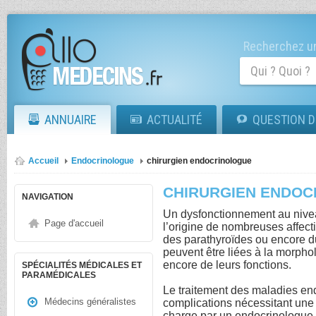
Recherchez un
ANNUAIRE
ACTUALITÉ
QUESTION D
Accueil
Endocrinologue
chirurgien endocrinologue
CHIRURGIEN ENDO
NAVIGATION
Un dysfonctionnement au nive
Page d'accueil
l’origine de nombreuses affecti
des parathyroïdes ou encore 
peuvent être liées à la morph
encore de leurs fonctions.
SPÉCIALITÉS MÉDICALES ET
PARAMÉDICALES
Le traitement des maladies en
Médecins généralistes
complications nécessitant une o
charge par un endocrinologue sp