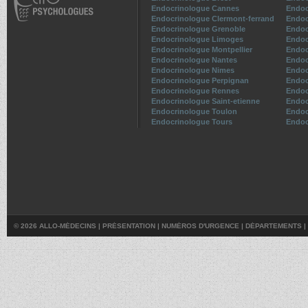
Endocrinologue Cannes
Endoc
Endocrinologue Clermont-ferrand
Endoc
Endocrinologue Grenoble
Endoc
Endocrinologue Limoges
Endoc
Endocrinologue Montpellier
Endoc
Endocrinologue Nantes
Endoc
Endocrinologue Nimes
Endoc
Endocrinologue Perpignan
Endoc
Endocrinologue Rennes
Endoc
Endocrinologue Saint-etienne
Endoc
Endocrinologue Toulon
Endoc
Endocrinologue Tours
Endoc
© 2026 ALLO-MÉDECINS |
PRÉSENTATION
|
NUMÉROS D'URGENCE
|
DÉPARTEMENTS
|