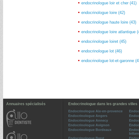
endocrinologue loir et cher (41)
endocrinologue loire (42)
endocrinologue haute loire (43)
endocrinologue loire atlantique (
endocrinologue loiret (45)
endocrinologue lot (46)
endocrinologue lot-et-garonne (4
Annuaires spécialisés
Endocrinologue dans les grandes villes
Endocrinologue Aix-en-provence
Endoc
Endocrinologue Angers
Endoc
Endocrinologue Annecy
Endoc
Endocrinologue Avignon
Endoc
Endocrinologue Bordeaux
Endoc
billan
Endocrinologue Brest
Endoc